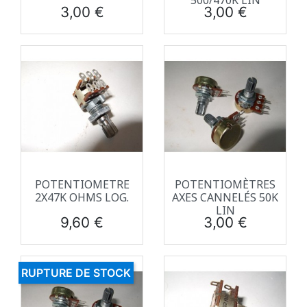
500/470K LIN
Prix
Prix
3,00 €
3,00 €
POTENTIOMETRE
POTENTIOMÈTRES
2X47K OHMS LOG.
AXES CANNELÉS 50K
LIN
Prix
Prix
9,60 €
3,00 €
RUPTURE DE STOCK