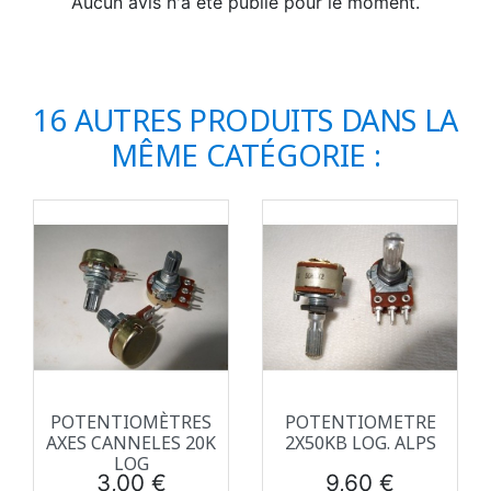
Aucun avis n'a été publié pour le moment.
16 AUTRES PRODUITS DANS LA
MÊME CATÉGORIE :
POTENTIOMÈTRES
POTENTIOMETRE
AXES CANNELES 20K
2X50KB LOG. ALPS
LOG
Prix
Prix
3,00 €
9,60 €