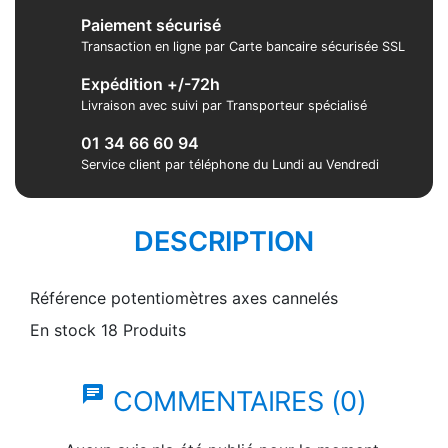
Paiement sécurisé
Transaction en ligne par Carte bancaire sécurisée SSL
Expédition +/-72h
Livraison avec suivi par Transporteur spécialisé
01 34 66 60 94
Service client par téléphone du Lundi au Vendredi
DESCRIPTION
Référence
potentiomètres axes cannelés
En stock
18 Produits
chat
COMMENTAIRES (0)