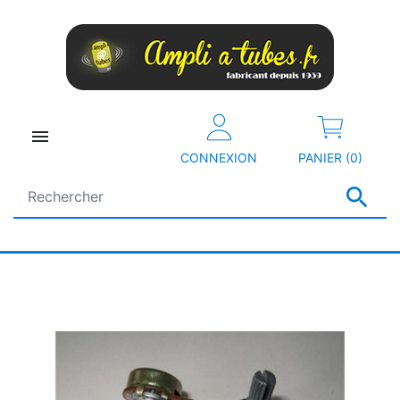

CONNEXION
PANIER (0)
