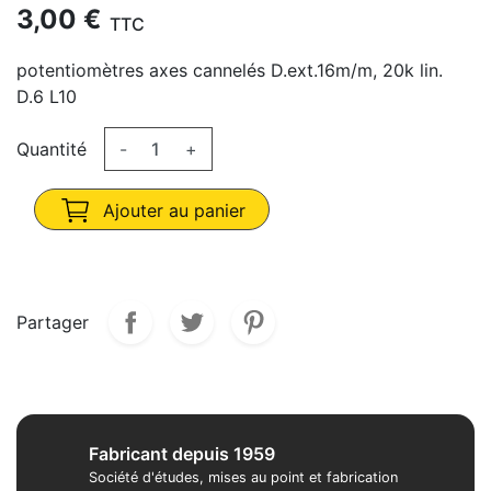
3,00 €
TTC
potentiomètres axes cannelés D.ext.16m/m, 20k lin.
D.6 L10
Quantité
-
+
Ajouter au panier
Partager
Fabricant depuis 1959
Société d'études, mises au point et fabrication