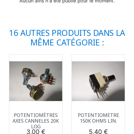
Aucun avis n'a été publié pour le moment.
16 AUTRES PRODUITS DANS LA
MÊME CATÉGORIE :
POTENTIOMÈTRES
POTENTIOMETRE
AXES CANNELES 20K
150K OHMS LIN.
LOG
Prix
Prix
3,00 €
5,40 €