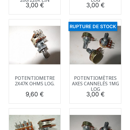
200/220K LIN
LOG
Prix
Prix
3,00 €
3,00 €
RUPTURE DE STOCK
POTENTIOMETRE
POTENTIOMÈTRES
2X47K OHMS LOG.
AXES CANNELÉS 1MG
LOG
Prix
Prix
9,60 €
3,00 €