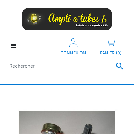

CONNEXION
PANIER (0)
