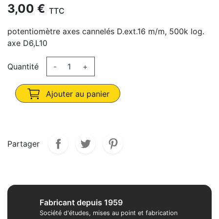
3,00 €
TTC
potentiomètre axes cannelés D.ext.16 m/m, 500k log.
axe D6,L10
Quantité
-
+
Ajouter au panier
Partager
Fabricant depuis 1959
Société d'études, mises au point et fabrication