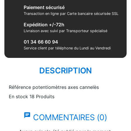
Paiement sécurisé
Transaction en ligne par Carte bancaire sécurisée SSL
Expédition +/-72h
Livraison avec suivi par Transporteur spécialisé
01 34 66 60 94
Service client par téléphone du Lundi au Vendredi
DESCRIPTION
Référence
potentiomètres axes cannelès
En stock
18 Produits
chat
COMMENTAIRES (0)