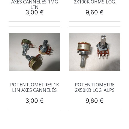
AXES CANNELÉS 1MG
2X100K OHMS LOG.
LIN
Prix
Prix
3,00 €
9,60 €
POTENTIOMÈTRES 1K
POTENTIOMETRE
LIN AXES CANNELÉS
2X50KB LOG. ALPS
Prix
Prix
3,00 €
9,60 €