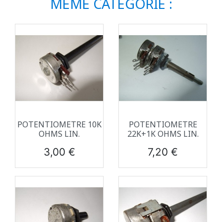
MÊME CATÉGORIE :
POTENTIOMETRE 10K
POTENTIOMETRE
OHMS LIN.
22K+1K OHMS LIN.
Prix
Prix
3,00 €
7,20 €