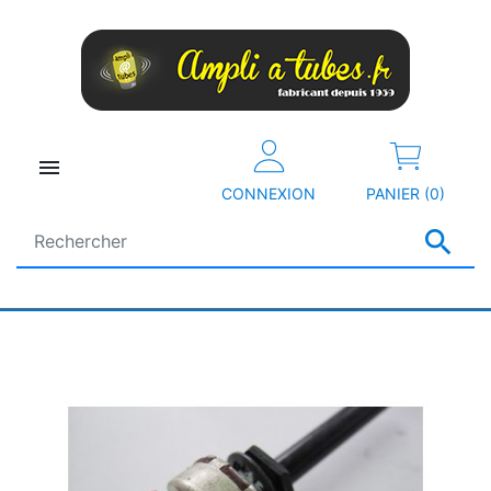

CONNEXION
PANIER (0)
