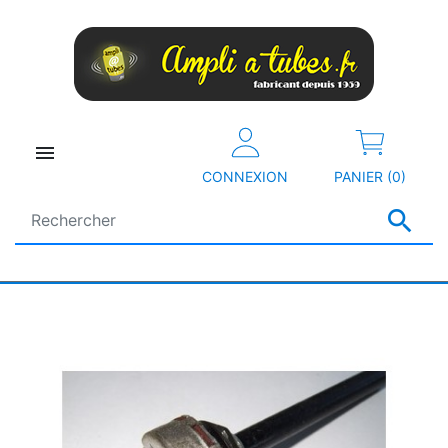

CONNEXION
PANIER (0)
