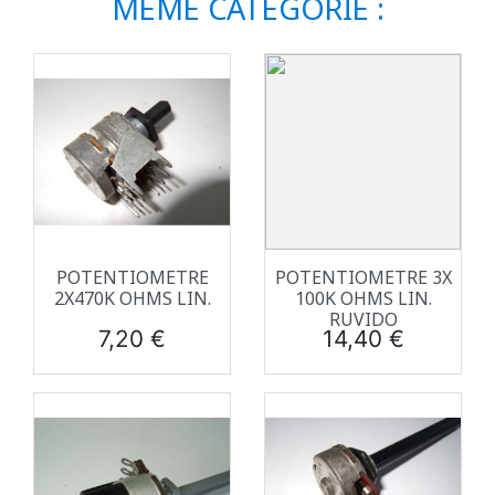
MÊME CATÉGORIE :
POTENTIOMETRE
POTENTIOMETRE 3X
2X470K OHMS LIN.
100K OHMS LIN.
RUVIDO
Prix
Prix
7,20 €
14,40 €