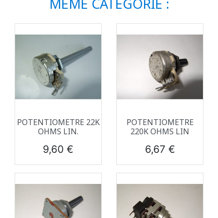
MÊME CATÉGORIE :
POTENTIOMETRE 22K
POTENTIOMETRE
OHMS LIN.
220K OHMS LIN
Prix
Prix
9,60 €
6,67 €