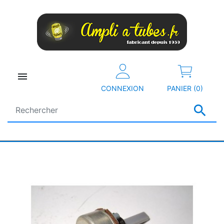

CONNEXION
PANIER (0)
