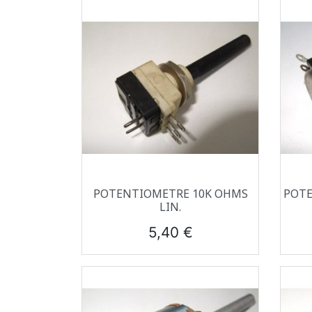
Aperçu rapide

POTENTIOMETRE 10K OHMS
POTE
LIN.
Prix
5,40 €