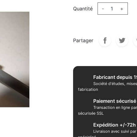
Quantité
-
+
Partager
Fabricant depuis 
Société d'études, mises
fabrication
Paiement sécurisé
Transaction en ligne pa
sécurisée SSL
Expédition +/-72h
Livraison avec suivi pa