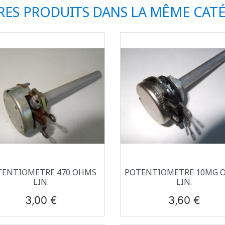
RES PRODUITS DANS LA MÊME CATÉ
Aperçu rapide
Aperçu rapide


TENTIOMETRE 470 OHMS
POTENTIOMETRE 10MG 
LIN.
LIN.
Prix
Prix
3,00 €
3,60 €