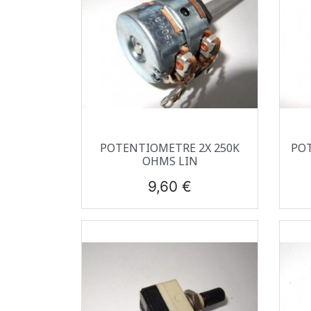
Aperçu rapide

POTENTIOMETRE 2X 250K
PO
OHMS LIN
Prix
9,60 €