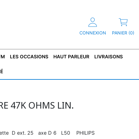
CONNEXION
PANIER (0)
FM
LES OCCASIONS
HAUT PARLEUR
LIVRAISONS
TÉ
R
T DE
CONDENSATEUR
CAPOT
CONDENSATEUR
TÔLE POUR
CONDENSATEUR
CO
SFORMATEUR
TYPE X2
TRANSFORMATEUR
POLARISÉ
TRANSFORMATEUR
POLARISÉ
TAN
HAUTE TENSION
BASSE TENSION
E 47K OHMS LIN.
tirette D ext. 25 axe D 6 L50 PHILIPS