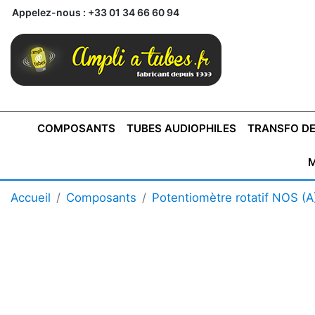
Appelez-nous :
+33 01 34 66 60 94
COMPOSANTS
TUBES AUDIOPHILES
TRANSFO DE
M
BONTONS
TRANSFORMATEUR DE SORTIE DE
AMPLI MONO
AMPLIFICATEURS
SUPRAVOX
BONTONS
FERTIN
AMPLI STÉRÉO
LECTEURS CD
COFFRET
PRÉAMPLI AVEC TUNER
TRANSFORMATEUR DE
COFFRET
CONDEN
Accueil
Composants
Potentiomètre rotatif NOS (A
AXE 4MM
CLASSE "A" SINGLE
AXE 6MM
POUR
TYPE PUSH PULL
POUR
LCC PAS 
AMPLI À
MONTAGE
TUBES