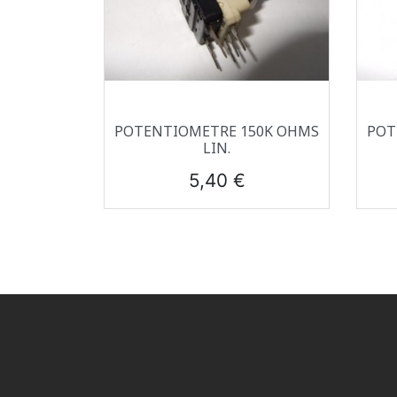
Aperçu rapide

POTENTIOMETRE 150K OHMS
POT
LIN.
Prix
5,40 €