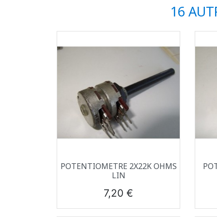
16 AUT
Aperçu rapide

POTENTIOMETRE 2X22K OHMS
PO
LIN
Prix
7,20 €