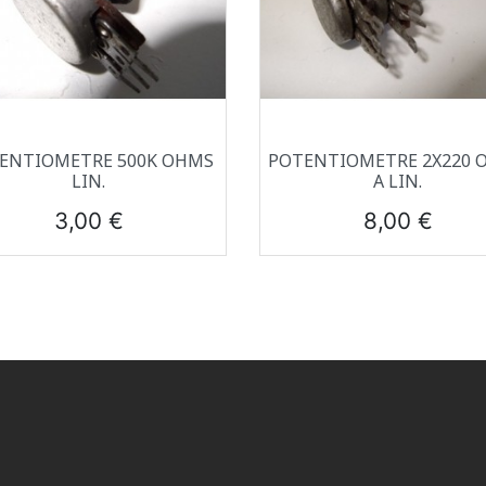
Aperçu rapide
Aperçu rapide


ENTIOMETRE 500K OHMS
POTENTIOMETRE 2X220 
LIN.
A LIN.
Prix
Prix
3,00 €
8,00 €