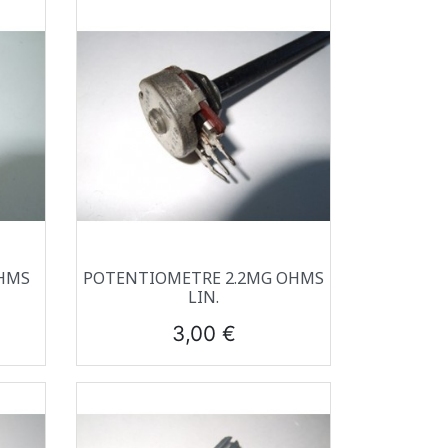
Aperçu rapide

HMS
POTENTIOMETRE 2.2MG OHMS
LIN.
Prix
3,00 €