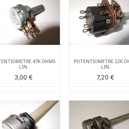
Aperçu rapide
Aperçu rapide


TENTIOMETRE 47K OHMS
POTENTIOMETRE 22K O
LIN.
LIN.
Prix
Prix
3,00 €
7,20 €