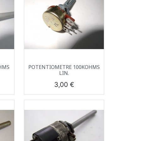
Aperçu rapide

HMS
POTENTIOMETRE 100KOHMS
LIN.
Prix
3,00 €