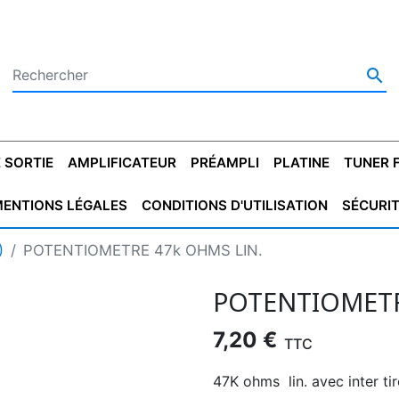

 SORTIE
AMPLIFICATEUR
PRÉAMPLI
PLATINE
TUNER 
ENTIONS LÉGALES
CONDITIONS D'UTILISATION
SÉCURI
 SORTIE
SATEUR
PLATINES VINYLES
CONDENSATEUR
TRANSFO DE SORTIE
MAGNÉTOPHONE
CONDENSATEUR
TRANSFO LINE
TUNER
CONDENSATEU
CAPO
)
POTENTIOMETRE 47k OHMS LIN.
5.08
STYROFLEX
POUR GUITARE
DE DÉMARAGE
MÉLODIUM
NON POLARISÉ
TRAN
POTENTIOMETR
7,20 €
TTC
47K ohms lin. avec inter 