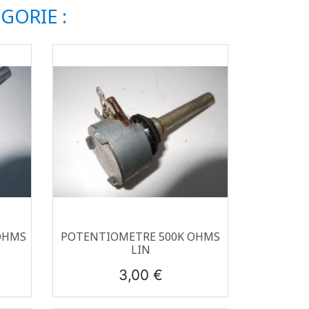
GORIE :
Aperçu rapide

OHMS
POTENTIOMETRE 500K OHMS
LIN
Prix
3,00 €