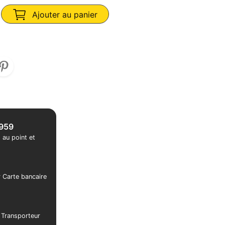
Ajouter au panier
1959
 au point et
r Carte bancaire
r Transporteur