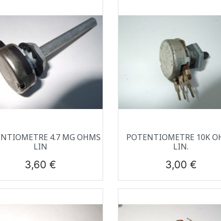
Aperçu rapide
Aperçu rapide


NTIOMETRE 4.7 MG OHMS
POTENTIOMETRE 10K O
LIN
LIN.
Prix
Prix
3,60 €
3,00 €