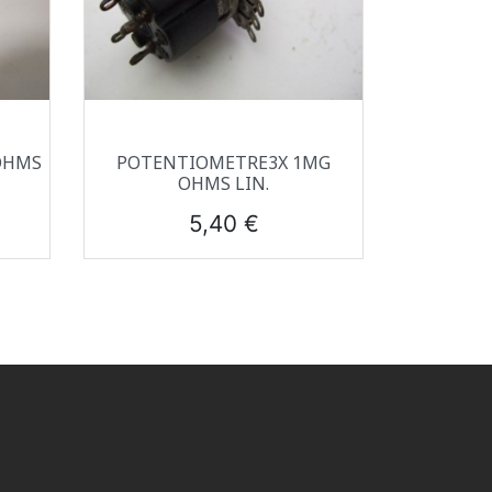
Aperçu rapide

OHMS
POTENTIOMETRE3X 1MG
OHMS LIN.
Prix
5,40 €