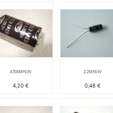
Aperçu rapide
Aperçu rapide


4700ΜF63V
2.2ΜF63V
Prix
Prix
4,20 €
0,48 €