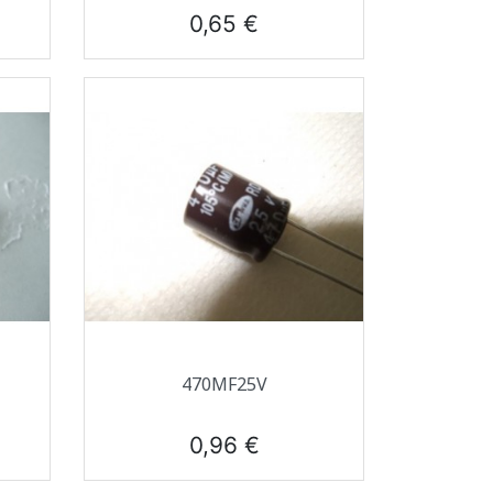
Prix
0,65 €
Aperçu rapide

470ΜF25V
Prix
0,96 €