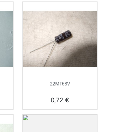
Aperçu rapide

22ΜF63V
Prix
0,72 €