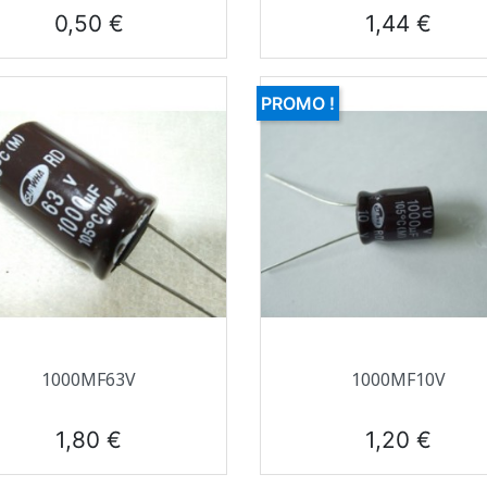
Prix
Prix
0,50 €
1,44 €
PROMO !
Aperçu rapide
Aperçu rapide


1000ΜF63V
1000ΜF10V
Prix
Prix
1,80 €
1,20 €