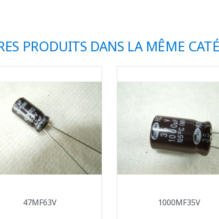
RES PRODUITS DANS LA MÊME CATÉ
Aperçu rapide
Aperçu rapide


47ΜF63V
1000ΜF35V