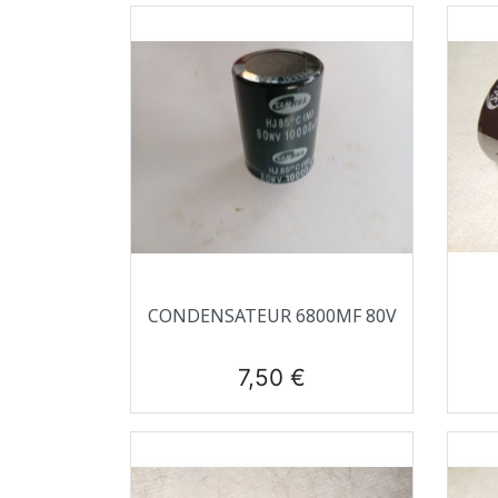
Aperçu rapide

CONDENSATEUR 6800ΜF 80V
Prix
7,50 €