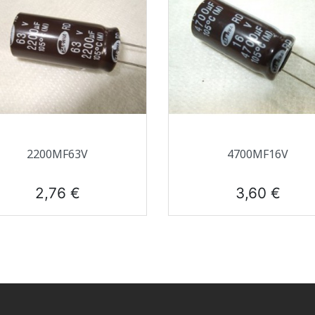
Aperçu rapide
Aperçu rapide


2200ΜF63V
4700ΜF16V
Prix
Prix
2,76 €
3,60 €