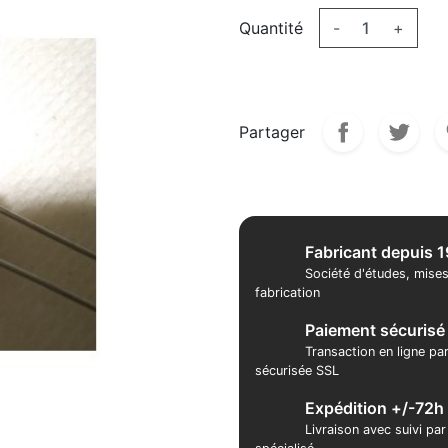
Quantité
-
+
Partager
Fabricant depuis 
Société d'études, mises
fabrication
Paiement sécurisé
Transaction en ligne pa
sécurisée SSL
Expédition +/-72h
Livraison avec suivi pa