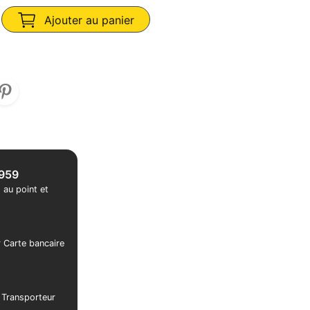
Ajouter au panier
1959
 au point et
r Carte bancaire
r Transporteur