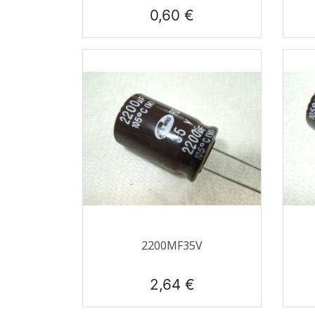
Prix
0,60 €
Aperçu rapide

2200ΜF35V
Prix
2,64 €