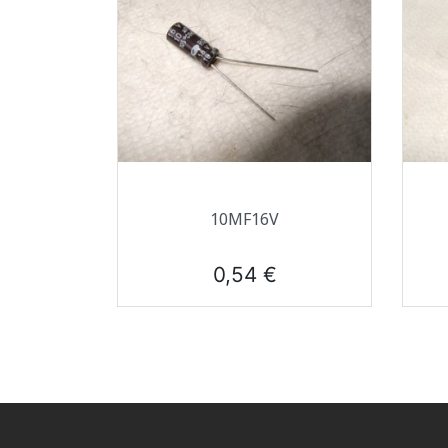
Aperçu rapide

10ΜF16V
Prix
0,54 €