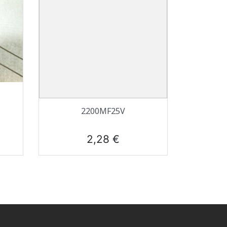
Aperçu rapide

2200ΜF25V
Prix
2,28 €