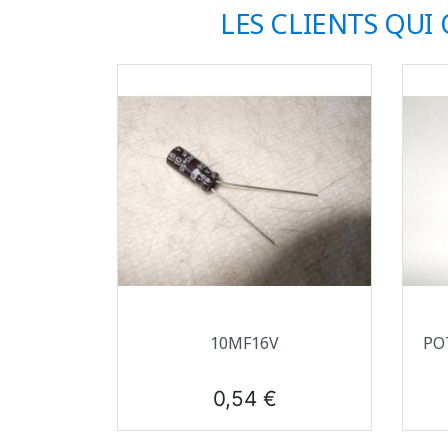
LES CLIENTS QUI
Aperçu rapide

10ΜF16V
PO
Prix
0,54 €