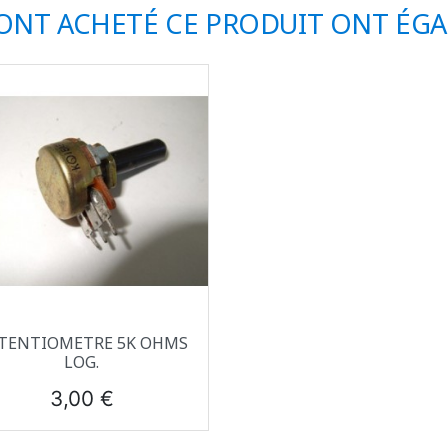
 ONT ACHETÉ CE PRODUIT ONT ÉG
Aperçu rapide

TENTIOMETRE 5K OHMS
LOG.
Prix
3,00 €