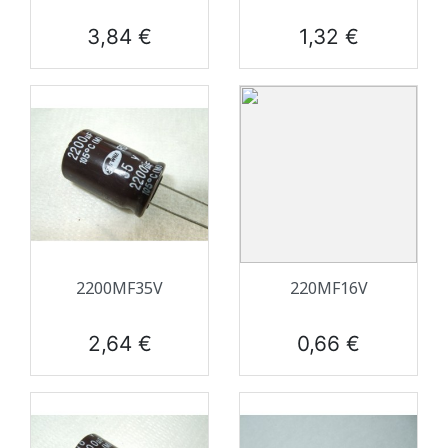
Prix
Prix
3,84 €
1,32 €
2200ΜF35V
220ΜF16V
Prix
Prix
2,64 €
0,66 €