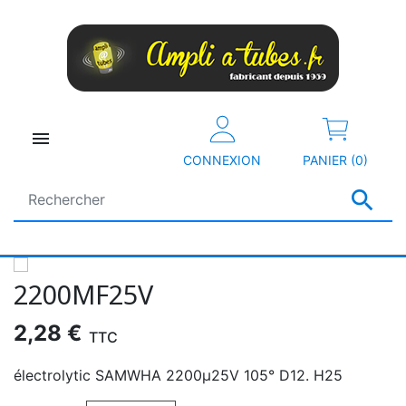

CONNEXION
PANIER (0)

2200ΜF25V
2,28 €
TTC
électrolytic SAMWHA 2200µ25V 105° D12. H25