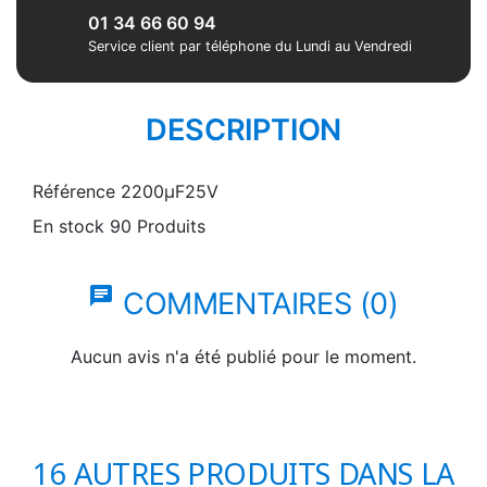
01 34 66 60 94
Service client par téléphone du Lundi au Vendredi
DESCRIPTION
Référence
2200µF25V
En stock
90 Produits
chat
COMMENTAIRES (0)
Aucun avis n'a été publié pour le moment.
16 AUTRES PRODUITS DANS LA