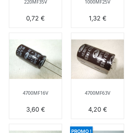
220ΜF35V
1000ΜF25V
Prix
Prix
0,72 €
1,32 €
4700ΜF16V
4700ΜF63V
Prix
Prix
3,60 €
4,20 €
PROMO !