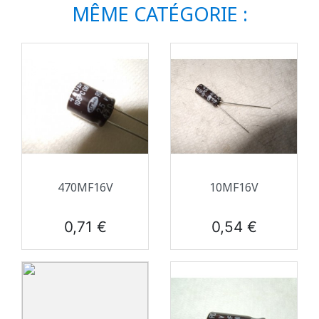
MÊME CATÉGORIE :
470ΜF16V
10ΜF16V
Prix
Prix
0,71 €
0,54 €