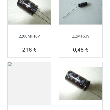
2200ΜF16V
2.2ΜF63V
Prix
Prix
2,16 €
0,48 €