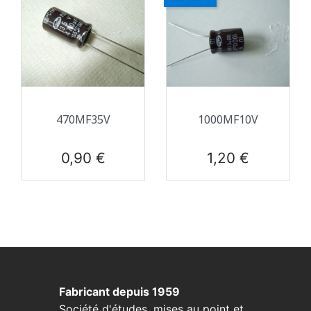
470ΜF35V
1000ΜF10V
Prix
Prix
0,90 €
1,20 €
Fabricant depuis 1959
Société d'études, mises au point et