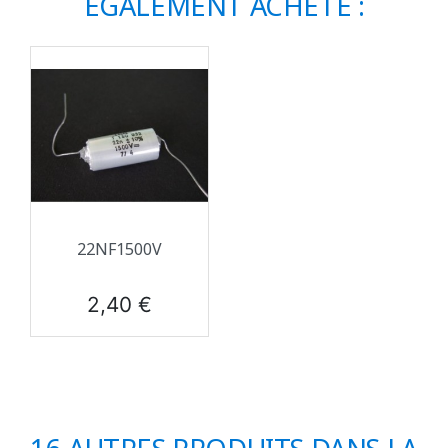
ÉGALEMENT ACHETÉ :
22NF1500V
Prix
2,40 €