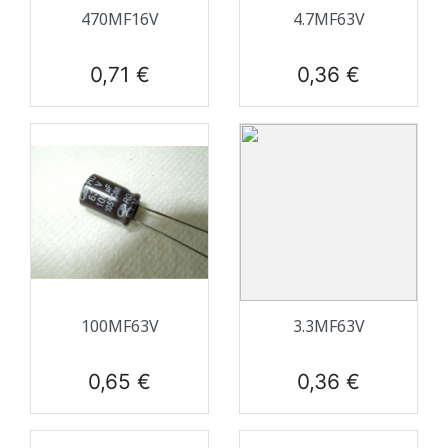
470ΜF16V
4.7ΜF63V
Prix
Prix
0,71 €
0,36 €
100ΜF63V
3.3ΜF63V
Prix
Prix
0,65 €
0,36 €