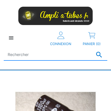

CONNEXION
PANIER (0)
