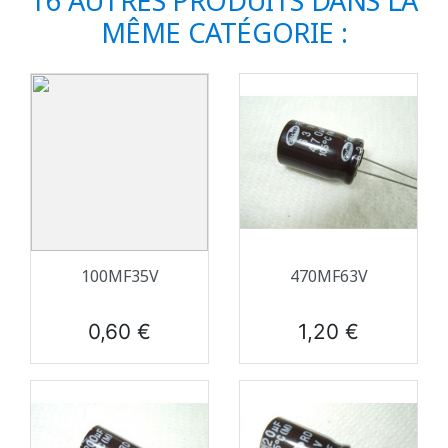
16 AUTRES PRODUITS DANS LA
MÊME CATÉGORIE :
100ΜF35V
470ΜF63V
Prix
Prix
0,60 €
1,20 €