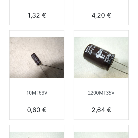
Prix
Prix
1,32 €
4,20 €
10ΜF63V
2200ΜF35V
Prix
Prix
0,60 €
2,64 €