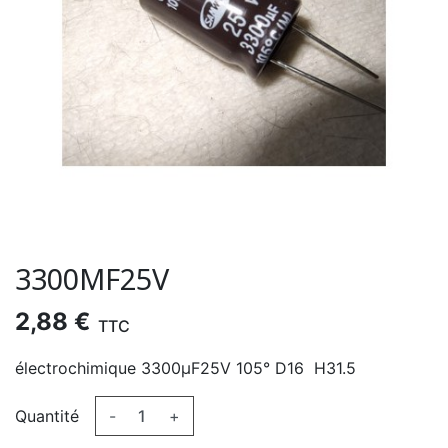
3300ΜF25V
2,88 €
TTC
électrochimique 3300µF25V 105° D16 H31.5
Quantité
-
+