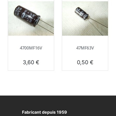
4700ΜF16V
47ΜF63V
Prix
Prix
3,60 €
0,50 €
Fabricant depuis 1959