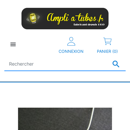

CONNEXION
PANIER (0)
