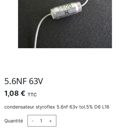
5.6NF 63V
1,08 €
TTC
condensateur styroflex 5.6nf 63v tol.5% D6 L16
Quantité
-
+