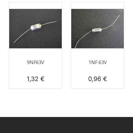
9NF63V
1NF 63V
Prix
Prix
1,32 €
0,96 €