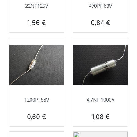
22NF125V
470PF 63V
Prix
Prix
1,56 €
0,84 €
1200PF63V
4.7NF 1000V
Prix
Prix
0,60 €
1,08 €