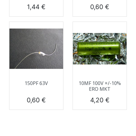
Prix
Prix
1,44 €
0,60 €
150PF 63V
10ΜF 100V +/-10%
ERO MKT
Prix
Prix
0,60 €
4,20 €