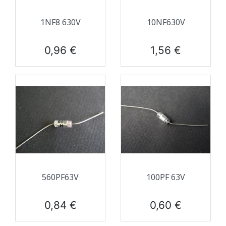
1NF8 630V
10NF630V
Prix
Prix
0,96 €
1,56 €
560PF63V
100PF 63V
Prix
Prix
0,84 €
0,60 €