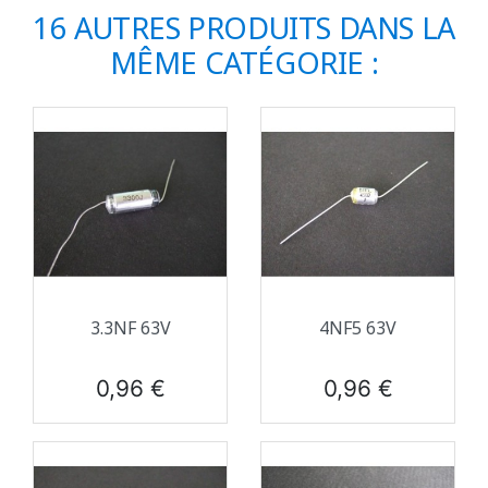
16 AUTRES PRODUITS DANS LA
MÊME CATÉGORIE :
3.3NF 63V
4NF5 63V
Prix
Prix
0,96 €
0,96 €