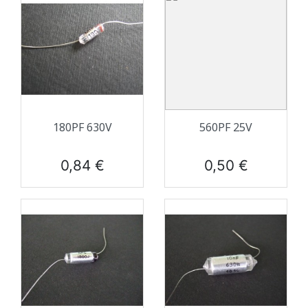
180PF 630V
560PF 25V
Prix
Prix
0,84 €
0,50 €