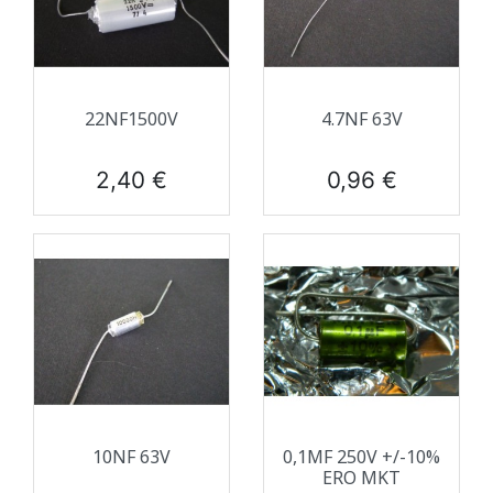
22NF1500V
4.7NF 63V
Prix
Prix
2,40 €
0,96 €
10NF 63V
0,1ΜF 250V +/-10%
ERO MKT