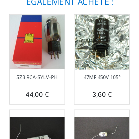
ÉGALEMENT ACHETÉ :
5Z3 RCA-SYLV-PH
47ΜF 450V 105°
Prix
Prix
44,00 €
3,60 €