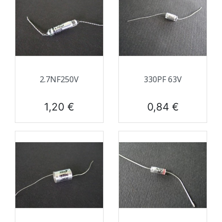
2.7NF250V
330PF 63V
Prix
Prix
1,20 €
0,84 €