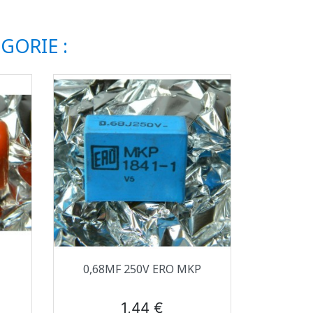
GORIE :
Aperçu rapide

0,68ΜF 250V ERO MKP
Prix
1,44 €