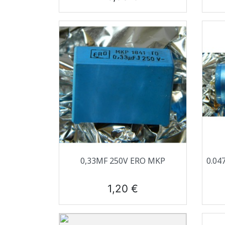
Aperçu rapide

0,33ΜF 250V ERO MKP
0.04
Prix
1,20 €