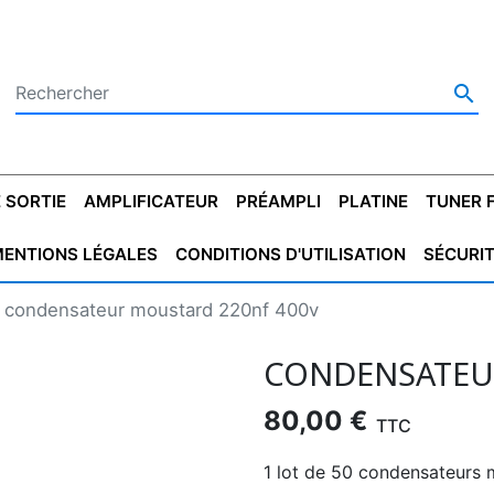

 SORTIE
AMPLIFICATEUR
PRÉAMPLI
PLATINE
TUNER 
ENTIONS LÉGALES
CONDITIONS D'UTILISATION
SÉCURI
 SORTIE
SATEUR
PLATINES VINYLES
CONDENSATEUR
TRANSFO DE SORTIE
MAGNÉTOPHONE
CONDENSATEUR
TRANSFO LINE
TUNER
CONDENSATEU
CAPO
condensateur moustard 220nf 400v
5.08
STYROFLEX
POUR GUITARE
DE DÉMARAGE
MÉLODIUM
NON POLARISÉ
TRAN
CONDENSATEUR
80,00 €
TTC
1 lot de 50 condensateurs