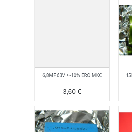
Aperçu rapide

6,8ΜF 63V +-10% ERO MKC
15
Prix
3,60 €