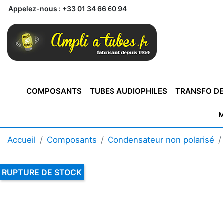
Appelez-nous :
+33 01 34 66 60 94
COMPOSANTS
TUBES AUDIOPHILES
TRANSFO DE
M
BONTONS
TRANSFORMATEUR DE SORTIE DE
AMPLI MONO
AMPLIFICATEURS
SUPRAVOX
BONTONS
FERTIN
AMPLI STÉRÉO
LECTEURS CD
COFFRET
PRÉAMPLI AVEC TUNER
TRANSFORMATEUR DE
COFFRET
CONDEN
Accueil
Composants
Condensateur non polarisé
AXE 4MM
CLASSE "A" SINGLE
AXE 6MM
POUR
TYPE PUSH PULL
POUR
LCC PAS 
AMPLI À
MONTAGE
TUBES
RUPTURE DE STOCK