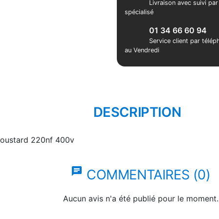
Livraison avec suivi pa
spécialisé
01 34 66 60 94
Service client par télé
au Vendredi
DESCRIPTION
oustard 220nf 400v
chat
COMMENTAIRES (0)
Aucun avis n'a été publié pour le moment.