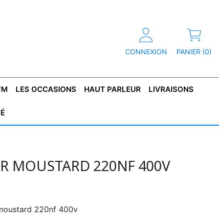
CONNEXION
PANIER (0)
FM
LES OCCASIONS
HAUT PARLEUR
LIVRAISONS
TÉ
R
T DE
CONDENSATEUR
CAPOT
CONDENSATEUR
TÔLE POUR
CONDENSATEUR
CO
SFORMATEUR
TYPE X2
TRANSFORMATEUR
POLARISÉ
TRANSFORMATEUR
POLARISÉ
TAN
HAUTE TENSION
BASSE TENSION
 MOUSTARD 220NF 400V
 moustard 220nf 400v