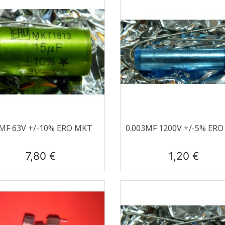
Aperçu rapide
Aperçu rapide


ΜF 63V +/-10% ERO MKT
0.003ΜF 1200V +/-5% ER
Prix
Prix
7,80 €
1,20 €