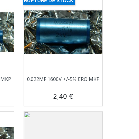
RUPTURE DE STOCK
Aperçu rapide

O MKP
0.022ΜF 1600V +/-5% ERO MKP
Prix
2,40 €