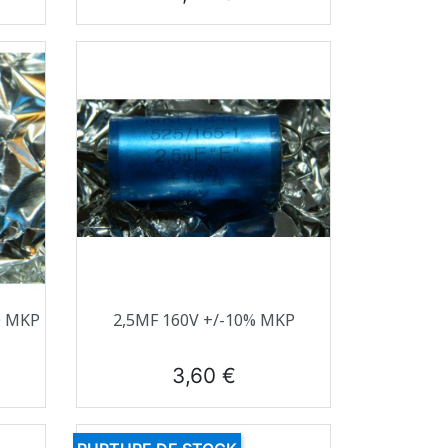
Aperçu rapide

O MKP
2,5ΜF 160V +/-10% MKP
Prix
3,60 €