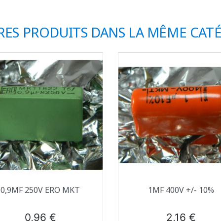
RES PRODUITS DANS LA MÊME CATÉ
Aperçu rapide
Aperçu rapide


0,9ΜF 250V ERO MKT
1ΜF 400V +/- 10%
Prix
Prix
0,96 €
2,16 €