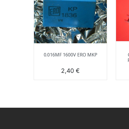
Aperçu rapide

0.016ΜF 1600V ERO MKP
Prix
2,40 €