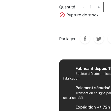
Quantité
-
+

Rupture de stock
Partager
Fabricant depuis 
Société d'études, mises
fabrication
Paiement sécurisé
Transaction en ligne pa
sécurisée SSL
Expédition +/-72h