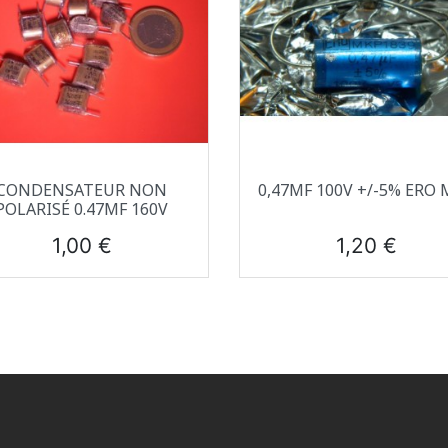
Aperçu rapide
Aperçu rapide


CONDENSATEUR NON
0,47ΜF 100V +/-5% ERO
POLARISÉ 0.47ΜF 160V
Prix
Prix
1,00 €
1,20 €