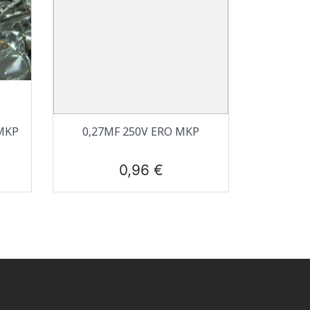
Aperçu rapide

 MKP
0,27ΜF 250V ERO MKP
Prix
0,96 €