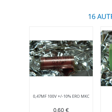
16 AUT
Aperçu rapide

0,47ΜF 100V +/-10% ERO MKC
Prix
0,60 €