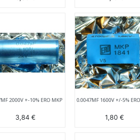
Aperçu rapide
Aperçu rapide


7ΜF 2000V +-10% ERO MKP
0.0047ΜF 1600V +/-5% ER
Prix
Prix
3,84 €
1,80 €