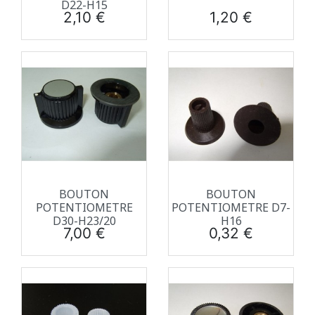
D22-H15
Prix
Prix
2,10 €
1,20 €
BOUTON
BOUTON
POTENTIOMETRE
POTENTIOMETRE D7-
D30-H23/20
H16
Prix
Prix
7,00 €
0,32 €