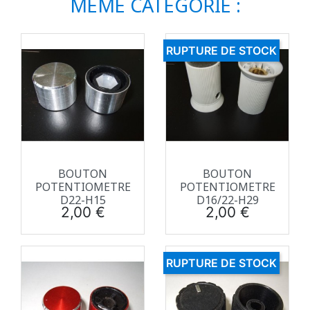
MÊME CATÉGORIE :
RUPTURE DE STOCK
BOUTON
BOUTON
POTENTIOMETRE
POTENTIOMETRE
D22-H15
D16/22-H29
Prix
Prix
2,00 €
2,00 €
RUPTURE DE STOCK