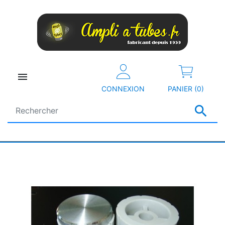

CONNEXION
PANIER (0)
