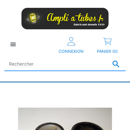

CONNEXION
PANIER (0)
