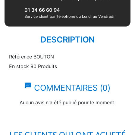
01 34 66 60 94
Service client par téléphone du Lundi au Vendredi
DESCRIPTION
Référence
BOUTON
En stock
90 Produits
chat
COMMENTAIRES (0)
Aucun avis n'a été publié pour le moment.
LES CLIENTS QUI ONT ACHETÉ