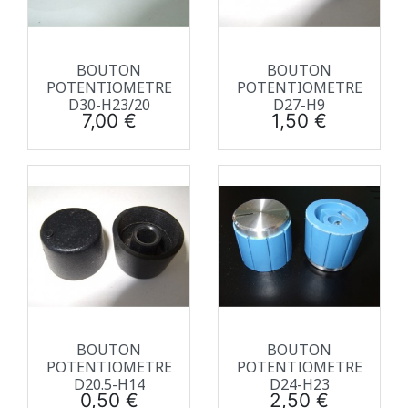
BOUTON
BOUTON
POTENTIOMETRE
POTENTIOMETRE
D30-H23/20
D27-H9
Prix
Prix
7,00 €
1,50 €
BOUTON
BOUTON
POTENTIOMETRE
POTENTIOMETRE
D20.5-H14
D24-H23
Prix
Prix
0,50 €
2,50 €