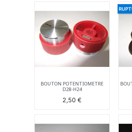
RUPT
Aperçu rapide

BOUTON POTENTIOMETRE
BOU
D28-H24
Prix
2,50 €