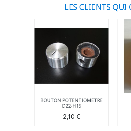
LES CLIENTS QUI
Aperçu rapide

BOUTON POTENTIOMETRE
D22-H15
Prix
2,10 €