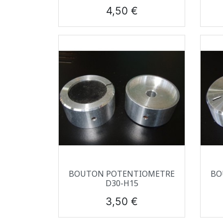
Prix
4,50 €
Aperçu rapide

BOUTON POTENTIOMETRE
BO
D30-H15
Prix
3,50 €