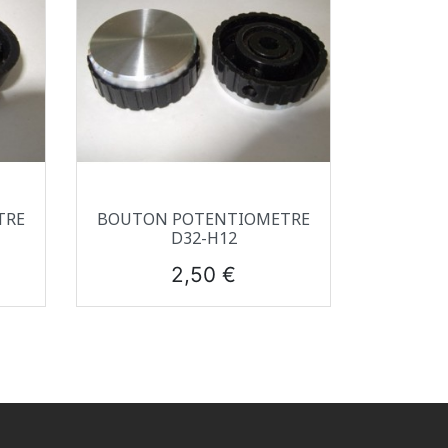
Aperçu rapide

TRE
BOUTON POTENTIOMETRE
D32-H12
Prix
2,50 €