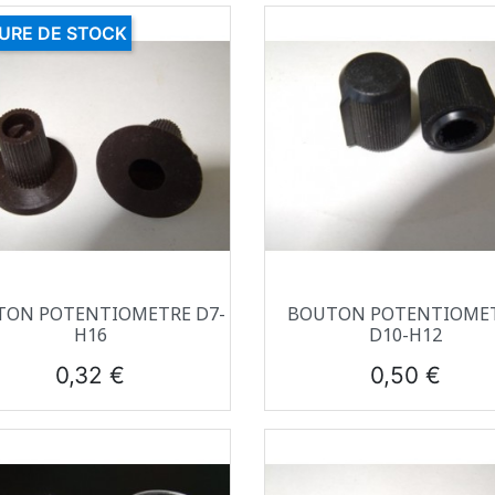
URE DE STOCK
Aperçu rapide
Aperçu rapide


TON POTENTIOMETRE D7-
BOUTON POTENTIOME
H16
D10-H12
Prix
Prix
0,32 €
0,50 €