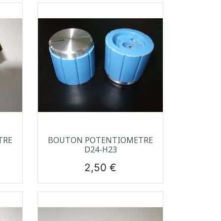
Aperçu rapide

TRE
BOUTON POTENTIOMETRE
D24-H23
Prix
2,50 €