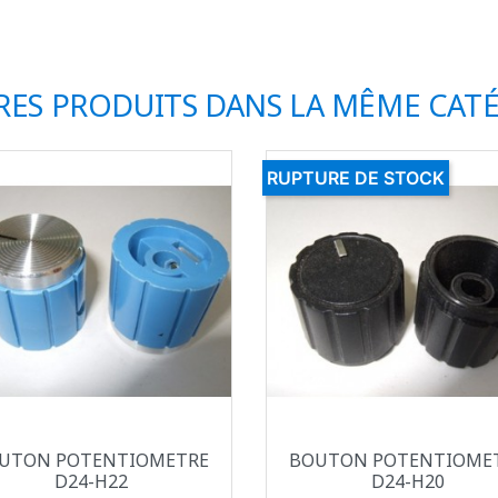
RES PRODUITS DANS LA MÊME CATÉ
RUPTURE DE STOCK
Aperçu rapide
Aperçu rapide


UTON POTENTIOMETRE
BOUTON POTENTIOME
D24-H22
D24-H20