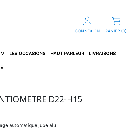
CONNEXION
PANIER (0)
FM
LES OCCASIONS
HAUT PARLEUR
LIVRAISONS
TÉ
R
T DE
CONDENSATEUR
CAPOT
CONDENSATEUR
TÔLE POUR
CONDENSATEUR
CO
SFORMATEUR
TYPE X2
TRANSFORMATEUR
POLARISÉ
TRANSFORMATEUR
POLARISÉ
TAN
HAUTE TENSION
BASSE TENSION
NTIOMETRE D22-H15
age automatique jupe alu