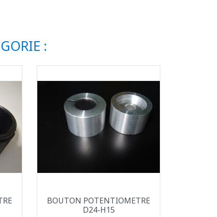
GORIE :
Aperçu rapide

TRE
BOUTON POTENTIOMETRE
D24-H15