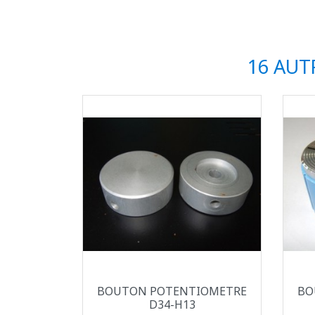
16 AUT
Aperçu rapide

BOUTON POTENTIOMETRE
BO
D34-H13