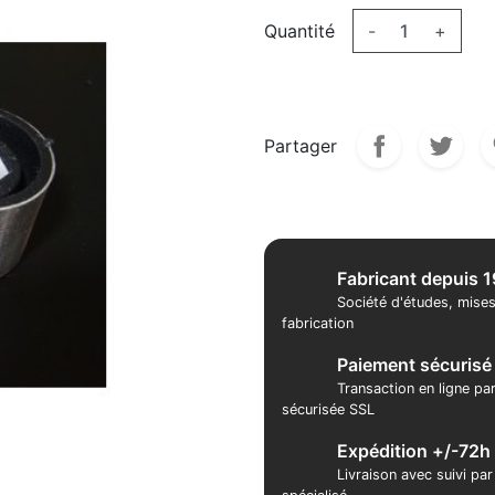
Quantité
-
+
Partager
Fabricant depuis 
Société d'études, mises
fabrication
Paiement sécurisé
Transaction en ligne pa
sécurisée SSL
Expédition +/-72h
Livraison avec suivi pa