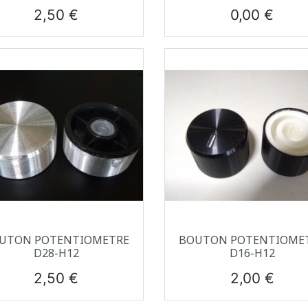
Prix
Prix
2,50 €
0,00 €
Aperçu rapide
Aperçu rapide


UTON POTENTIOMETRE
BOUTON POTENTIOME
D28-H12
D16-H12
Prix
Prix
2,50 €
2,00 €