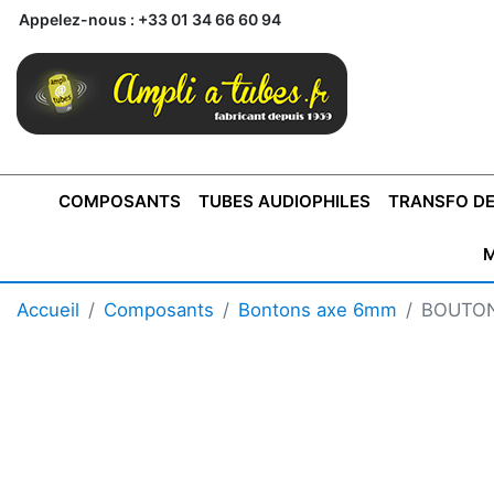
Appelez-nous :
+33 01 34 66 60 94
COMPOSANTS
TUBES AUDIOPHILES
TRANSFO DE
M
BONTONS
TRANSFORMATEUR DE SORTIE DE
AMPLI MONO
AMPLIFICATEURS
SUPRAVOX
BONTONS
FERTIN
AMPLI STÉRÉO
LECTEURS CD
COFFRET
PRÉAMPLI AVEC TUNER
TRANSFORMATEUR DE
COFFRET
CONDEN
Accueil
Composants
Bontons axe 6mm
BOUTON
AXE 4MM
CLASSE "A" SINGLE
AXE 6MM
POUR
TYPE PUSH PULL
POUR
LCC PAS 
AMPLI À
MONTAGE
TUBES