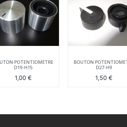
Aperçu rapide
Aperçu rapide


UTON POTENTIOMETRE
BOUTON POTENTIOME
D19-H15
D27-H9
Prix
Prix
1,00 €
1,50 €