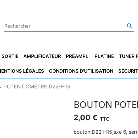

 SORTIE
AMPLIFICATEUR
PRÉAMPLI
PLATINE
TUNER 
ENTIONS LÉGALES
CONDITIONS D'UTILISATION
SÉCURI
 SORTIE
SATEUR
PLATINES VINYLES
CONDENSATEUR
TRANSFO DE SORTIE
MAGNÉTOPHONE
CONDENSATEUR
TRANSFO LINE
TUNER
CONDENSATEU
CAPO
 POTENTIOMETRE D22-H15
5.08
STYROFLEX
POUR GUITARE
DE DÉMARAGE
MÉLODIUM
NON POLARISÉ
TRAN
BOUTON POTE
2,00 €
TTC
bouton D22 H15,axe 6, serr