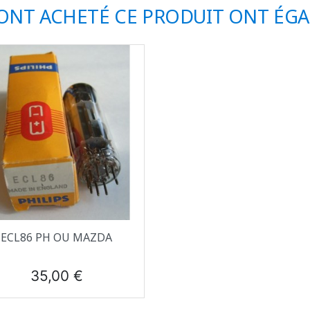
 ONT ACHETÉ CE PRODUIT ONT ÉG
Aperçu rapide

ECL86 PH OU MAZDA
Prix
35,00 €