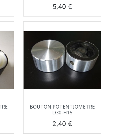
Prix
5,40 €
Aperçu rapide

TRE
BOUTON POTENTIOMETRE
D30-H15
Prix
2,40 €