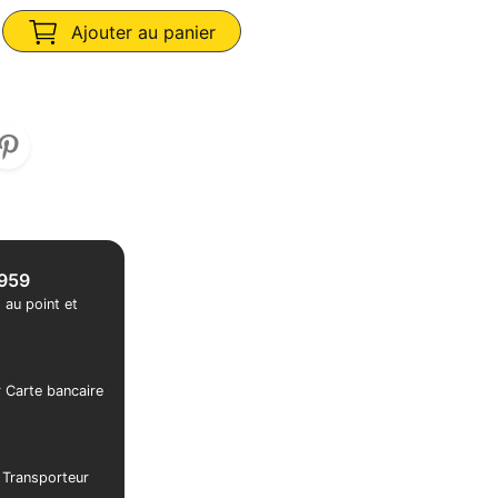
Ajouter au panier
1959
 au point et
r Carte bancaire
r Transporteur