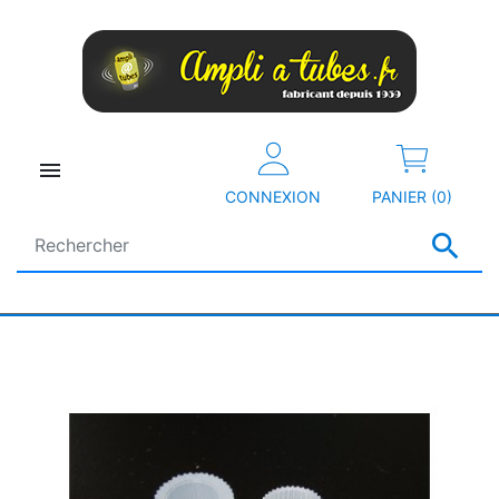

CONNEXION
PANIER (0)
