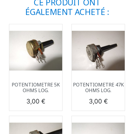
CE PRODUIT ONT
ÉGALEMENT ACHETÉ :
POTENTIOMETRE 5K
POTENTIOMETRE 47K
OHMS LOG.
OHMS LOG.
Prix
Prix
3,00 €
3,00 €