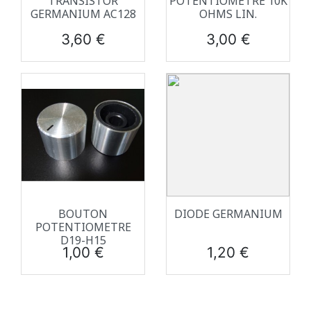
TRANSISTOR
POTENTIOMETRE 10K
GERMANIUM AC128
OHMS LIN.
Prix
Prix
3,60 €
3,00 €
BOUTON
DIODE GERMANIUM
POTENTIOMETRE
D19-H15
Prix
Prix
1,00 €
1,20 €