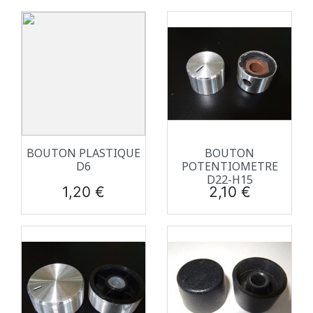
BOUTON PLASTIQUE
BOUTON
D6
POTENTIOMETRE
D22-H15
Prix
Prix
1,20 €
2,10 €