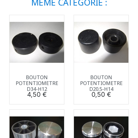
MÊME CATÉGORIE :
BOUTON
BOUTON
POTENTIOMETRE
POTENTIOMETRE
D34-H12
D20.5-H14
Prix
Prix
4,50 €
0,50 €