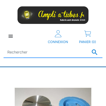

CONNEXION
PANIER (0)
