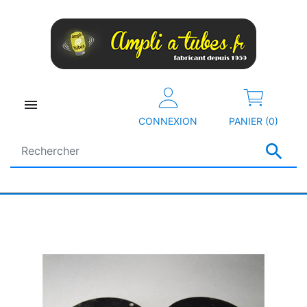

CONNEXION
PANIER (0)
