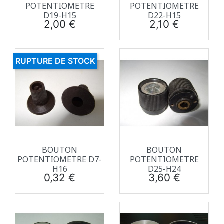
POTENTIOMETRE
POTENTIOMETRE
D19-H15
D22-H15
Prix
Prix
2,00 €
2,10 €
RUPTURE DE STOCK
BOUTON
BOUTON
POTENTIOMETRE D7-
POTENTIOMETRE
H16
D25-H24
Prix
Prix
0,32 €
3,60 €