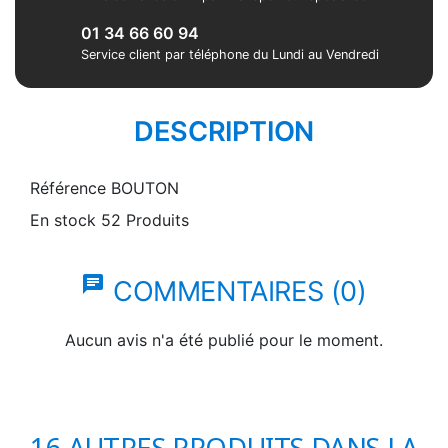
01 34 66 60 94
Service client par téléphone du Lundi au Vendredi
DESCRIPTION
Référence
BOUTON
En stock
52 Produits
chat
COMMENTAIRES (0)
Aucun avis n'a été publié pour le moment.
16 AUTRES PRODUITS DANS LA