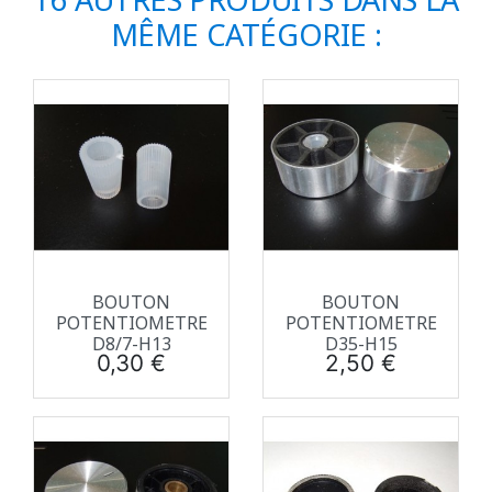
MÊME CATÉGORIE :
BOUTON
BOUTON
POTENTIOMETRE
POTENTIOMETRE
D8/7-H13
D35-H15
Prix
Prix
0,30 €
2,50 €