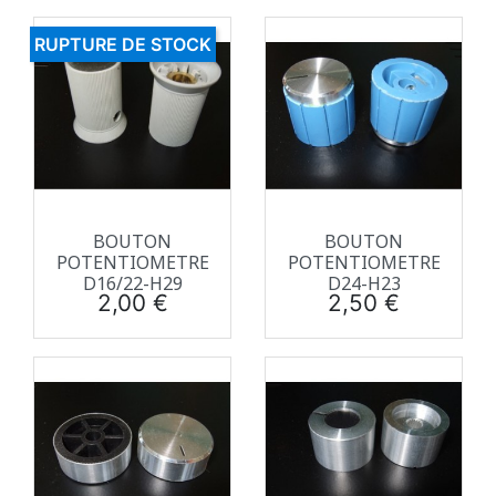
RUPTURE DE STOCK
BOUTON
BOUTON
POTENTIOMETRE
POTENTIOMETRE
D16/22-H29
D24-H23
Prix
Prix
2,00 €
2,50 €