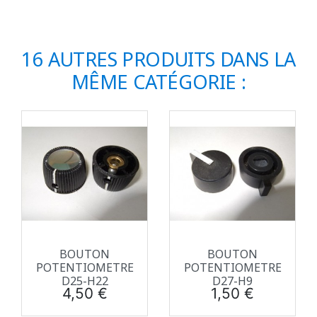
16 AUTRES PRODUITS DANS LA
MÊME CATÉGORIE :
BOUTON
BOUTON
POTENTIOMETRE
POTENTIOMETRE
D25-H22
D27-H9
Prix
Prix
4,50 €
1,50 €