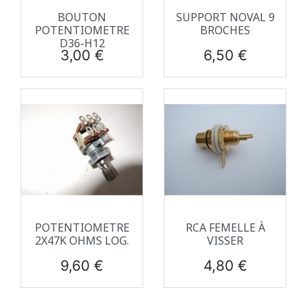
BOUTON
SUPPORT NOVAL 9
POTENTIOMETRE
BROCHES
D36-H12
Prix
Prix
3,00 €
6,50 €
POTENTIOMETRE
RCA FEMELLE À
2X47K OHMS LOG.
VISSER
Prix
Prix
9,60 €
4,80 €