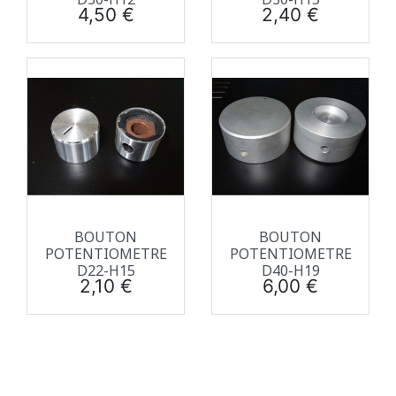
Prix
Prix
4,50 €
2,40 €
BOUTON
BOUTON
POTENTIOMETRE
POTENTIOMETRE
D22-H15
D40-H19
Prix
Prix
2,10 €
6,00 €