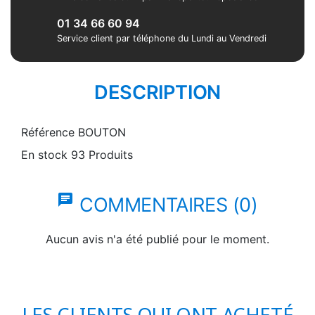
01 34 66 60 94
Service client par téléphone du Lundi au Vendredi
DESCRIPTION
Référence
BOUTON
En stock
93 Produits
chat
COMMENTAIRES (0)
Aucun avis n'a été publié pour le moment.
LES CLIENTS QUI ONT ACHETÉ