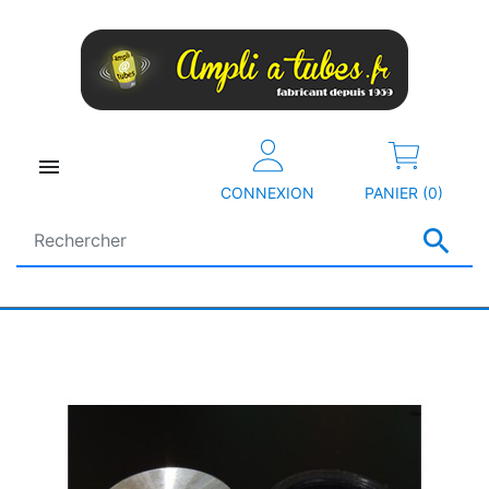

CONNEXION
PANIER (0)
