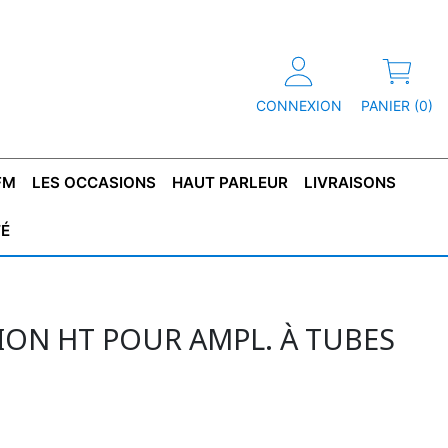
CONNEXION
PANIER (0)
FM
LES OCCASIONS
HAUT PARLEUR
LIVRAISONS
TÉ
R
T DE
CONDENSATEUR
CAPOT
CONDENSATEUR
TÔLE POUR
CONDENSATEUR
CO
SFORMATEUR
TYPE X2
TRANSFORMATEUR
POLARISÉ
TRANSFORMATEUR
POLARISÉ
TAN
HAUTE TENSION
BASSE TENSION
ION HT POUR AMPL. À TUBES