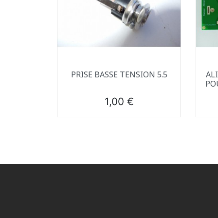
Aperçu rapide

PRISE BASSE TENSION 5.5
AL
PO
Prix
1,00 €