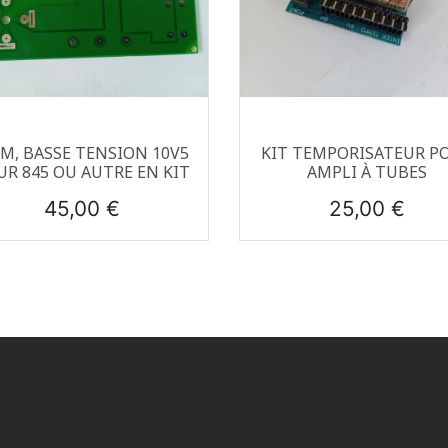
Aperçu rapide
Aperçu rapide


IM, BASSE TENSION 10V5
KIT TEMPORISATEUR P
UR 845 OU AUTRE EN KIT
AMPLI À TUBES
Prix
Prix
45,00 €
25,00 €