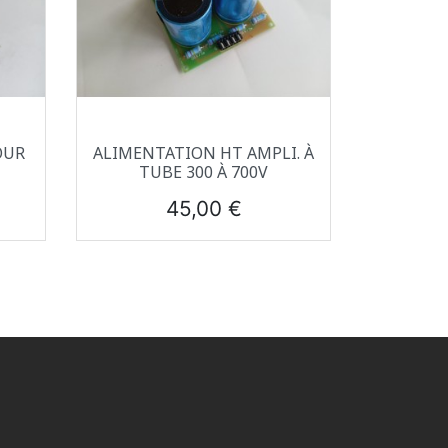
Aperçu rapide

OUR
ALIMENTATION HT AMPLI. À
TUBE 300 À 700V
Prix
45,00 €