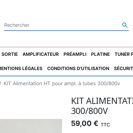

 SORTIE
AMPLIFICATEUR
PRÉAMPLI
PLATINE
TUNER 
ENTIONS LÉGALES
CONDITIONS D'UTILISATION
SÉCURI
 SORTIE
SATEUR
PLATINES VINYLES
CONDENSATEUR
TRANSFO DE SORTIE
MAGNÉTOPHONE
CONDENSATEUR
TRANSFO LINE
TUNER
CONDENSATEU
CAPO
KIT Alimentation HT pour ampl. à tubes 300/800v
5.08
STYROFLEX
POUR GUITARE
DE DÉMARAGE
MÉLODIUM
NON POLARISÉ
TRAN
KIT ALIMENTAT
300/800V
59,00 €
TTC