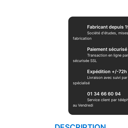
Fabricant depuis 
Société d'études, mises
fabrication
Paiement sécurisé
Transaction en ligne pa
sécurisée SSL
Expédition +/-72h
Livraison avec suivi pa
spécialisé
01 34 66 60 94
Service client par télé
au Vendredi
DESCRIPTION