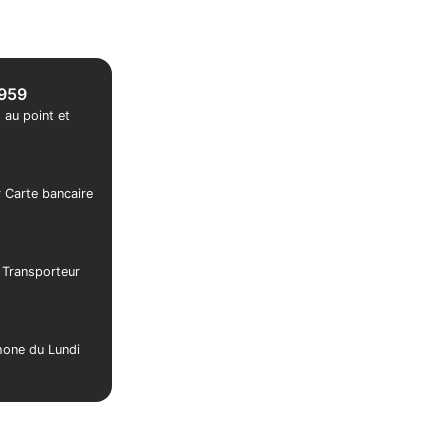
1959
 au point et
r Carte bancaire
r Transporteur
phone du Lundi