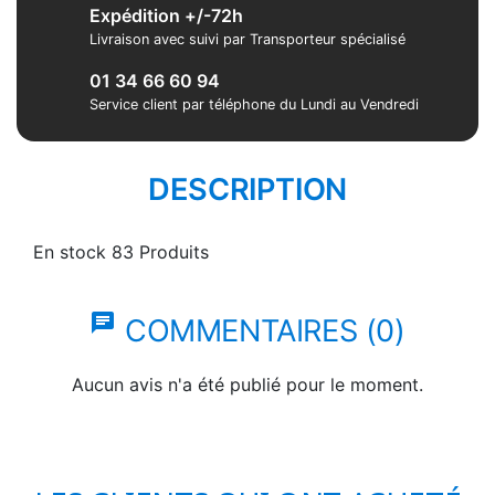
Expédition +/-72h
Livraison avec suivi par Transporteur spécialisé
01 34 66 60 94
Service client par téléphone du Lundi au Vendredi
DESCRIPTION
En stock
83 Produits
chat
COMMENTAIRES (0)
Aucun avis n'a été publié pour le moment.