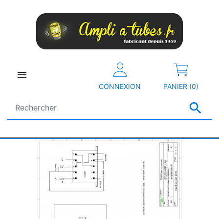

CONNEXION
PANIER (0)
