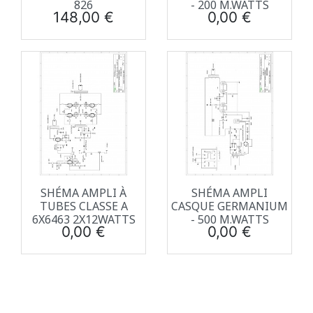
826
- 200 M.WATTS
Prix
Prix
148,00 €
0,00 €
SHÉMA AMPLI À
SHÉMA AMPLI
TUBES CLASSE A
CASQUE GERMANIUM
6X6463 2X12WATTS
- 500 M.WATTS
Prix
Prix
0,00 €
0,00 €