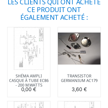
LES CLIENTS QUI ONT ACHETÉ
CE PRODUIT ONT
ÉGALEMENT ACHETÉ :
SHÉMA AMPLI
TRANSISTOR
CASQUE À TUBE EC86
GERMANIUM AC179
- 200 M.WATTS
Prix
Prix
0,00 €
3,60 €