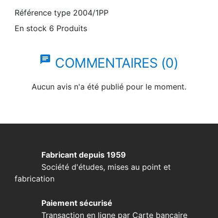
Référence
type 2004/1PP
En stock
6 Produits
chat
COMMENTAIRES (0)
Aucun avis n'a été publié pour le moment.
Fabricant depuis 1959
Société d'études, mises au point et
fabrication
Paiement sécurisé
Transaction en ligne par Carte bancaire