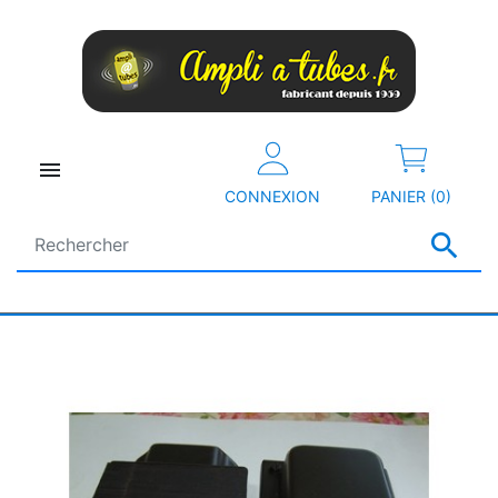

CONNEXION
PANIER (0)
