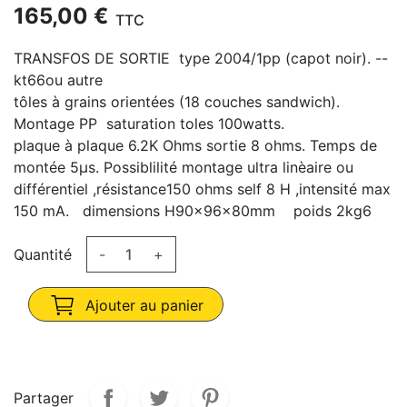
165,00 €
TTC
TRANSFOS DE SORTIE type 2004/1pp (capot noir). --
kt66ou autre
tôles à grains orientées (18 couches sandwich).
Montage PP saturation toles 100watts.
plaque à plaque 6.2K Ohms sortie 8 ohms. Temps de
montée 5μs. Possiblilité montage ultra linèaire ou
différentiel ,résistance150 ohms self 8 H ,intensité max
150 mA. dimensions H90x96x80mm poids 2kg6
Quantité
-
+
Ajouter au panier
Partager