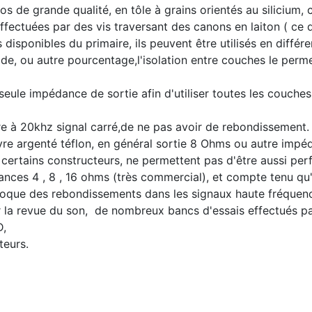
s de grande qualité, en tôle à grains orientés au silicium, c
ffectuées par des vis traversant des canons en laiton ( ce 
disponibles du primaire, ils peuvent être utilisés en différe
, ou autre pourcentage,l'isolation entre couches le permet,
seule impédance de sortie afin d'utiliser toutes les couch
re à 20khz signal carré,de ne pas avoir de rebondissement.
ivre argenté téflon, en général sortie 8 Ohms ou autre im
r certains constructeurs, ne permettent pas d'être aussi per
dances 4 , 8 , 16 ohms (très commercial), et compte tenu qu
ovoque des rebondissements dans les signaux haute fréquenc
r la revue du son, de nombreux bancs d'essais effectués p
D,
teurs.