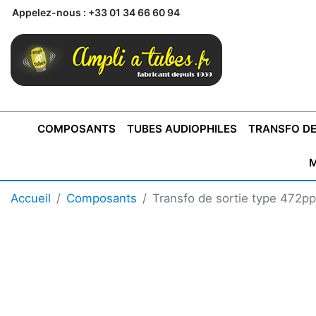
Appelez-nous :
+33 01 34 66 60 94
COMPOSANTS
TUBES AUDIOPHILES
TRANSFO DE
M
BONTONS
TRANSFORMATEUR DE SORTIE DE
AMPLI MONO
AMPLIFICATEURS
SUPRAVOX
BONTONS
FERTIN
AMPLI STÉRÉO
LECTEURS CD
COFFRET
PRÉAMPLI AVEC TUNER
TRANSFORMATEUR DE
COFFRET
CONDEN
Accueil
Composants
Transfo de sortie type 472p
AXE 4MM
CLASSE "A" SINGLE
AXE 6MM
POUR
TYPE PUSH PULL
POUR
LCC PAS 
AMPLI À
MONTAGE
TUBES