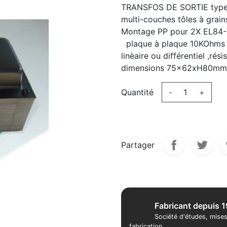
TRANSFOS DE SORTIE type 
multi-couches tôles à grain
Montage PP pour 2X EL84-7
plaque à plaque 10KOhms s
linèaire ou différentiel ,r
dimensions 75x62xH80mm
Quantité
-
+
Partager
Fabricant depuis 
Société d'études, mises
fabrication