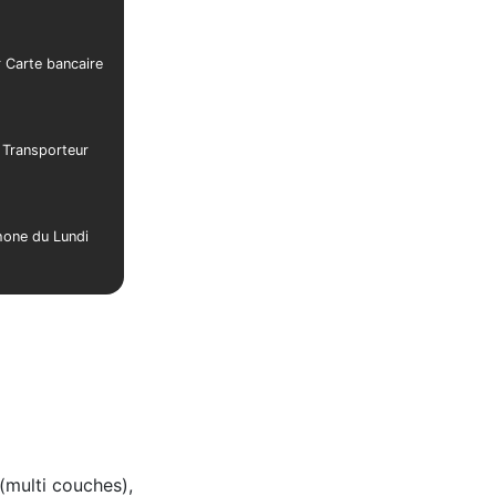
r Carte bancaire
r Transporteur
phone du Lundi
 (multi couches),