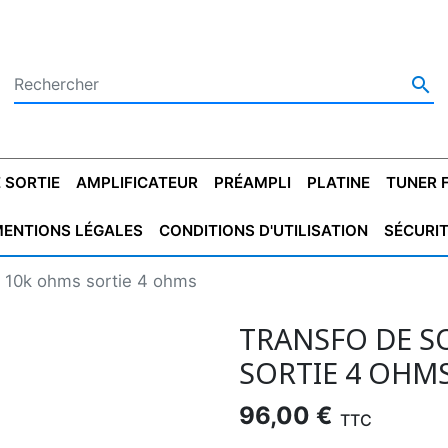

 SORTIE
AMPLIFICATEUR
PRÉAMPLI
PLATINE
TUNER 
ENTIONS LÉGALES
CONDITIONS D'UTILISATION
SÉCURI
 SORTIE
SATEUR
PLATINES VINYLES
CONDENSATEUR
TRANSFO DE SORTIE
MAGNÉTOPHONE
CONDENSATEUR
TRANSFO LINE
TUNER
CONDENSATEU
CAPO
p 10k ohms sortie 4 ohms
5.08
STYROFLEX
POUR GUITARE
DE DÉMARAGE
MÉLODIUM
NON POLARISÉ
TRAN
TRANSFO DE SO
SORTIE 4 OHM
96,00 €
TTC