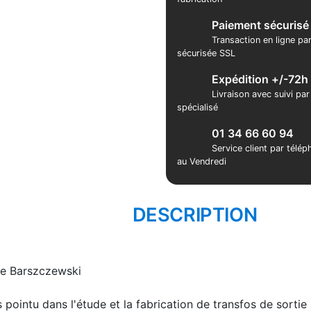
Paiement sécurisé
Transaction en ligne pa
sécurisée SSL
Expédition +/-72h
Livraison avec suivi pa
spécialisé
01 34 66 60 94
Service client par télé
au Vendredi
DESCRIPTION
ne Barszczewski
 pointu dans l'étude et la fabrication de transfos de sortie