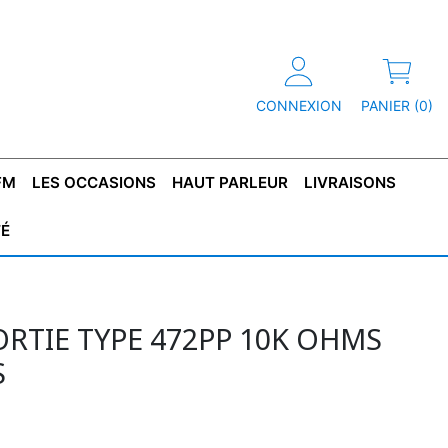
CONNEXION
PANIER (0)
FM
LES OCCASIONS
HAUT PARLEUR
LIVRAISONS
TÉ
R
T DE
CONDENSATEUR
CAPOT
CONDENSATEUR
TÔLE POUR
CONDENSATEUR
CO
SFORMATEUR
TYPE X2
TRANSFORMATEUR
POLARISÉ
TRANSFORMATEUR
POLARISÉ
TAN
HAUTE TENSION
BASSE TENSION
RTIE TYPE 472PP 10K OHMS
S