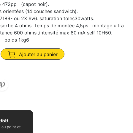
472pp (capot noir).
s orientées (14 couches sandwich).
189- ou 2X 6v6. saturation toles30watts.
ortie 4 ohms. Temps de montée 4,5μs. montage ultra
ésistance 600 ohms ,intensité max 80 mA self 10H50.
 poids 1kg6
Ajouter au panier
1959
 au point et