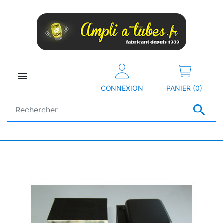

CONNEXION
PANIER (0)
