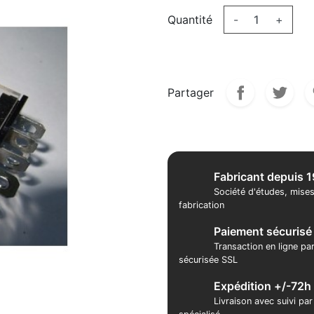
Quantité
-
+
Partager
Fabricant depuis 
Société d'études, mises
fabrication
Paiement sécurisé
Transaction en ligne pa
sécurisée SSL
Expédition +/-72h
Livraison avec suivi pa