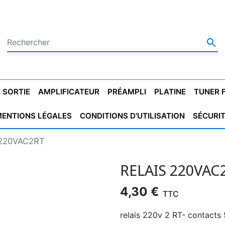

 SORTIE
AMPLIFICATEUR
PRÉAMPLI
PLATINE
TUNER 
ENTIONS LÉGALES
CONDITIONS D'UTILISATION
SÉCURI
 SORTIE
SATEUR
PLATINES VINYLES
CONDENSATEUR
TRANSFO DE SORTIE
MAGNÉTOPHONE
CONDENSATEUR
TRANSFO LINE
TUNER
CONDENSATEU
CAPO
 220VAC2RT
5.08
STYROFLEX
POUR GUITARE
DE DÉMARAGE
MÉLODIUM
NON POLARISÉ
TRAN
RELAIS 220VAC
4,30 €
TTC
relais 220v 2 RT- contac