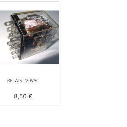
Aperçu rapide

RELAIS 220VAC
Prix
8,50 €