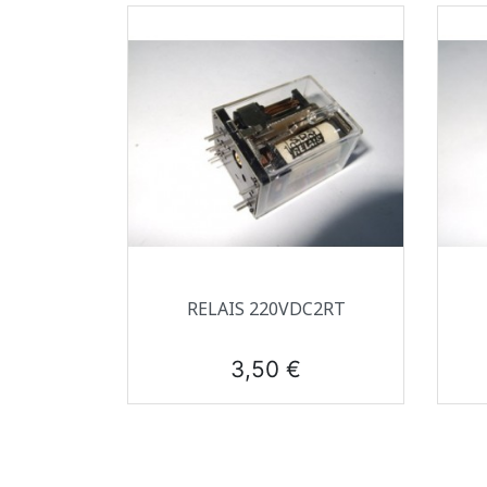
Aperçu rapide

RELAIS 220VDC2RT
Prix
3,50 €