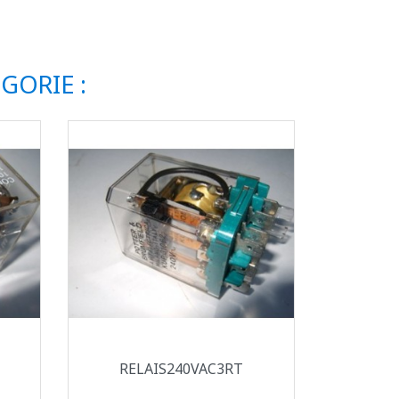
GORIE :
Aperçu rapide

RELAIS240VAC3RT