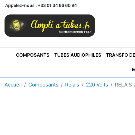
Appelez-nous :
+33 01 34 66 60 94
COMPOSANTS
TUBES AUDIOPHILES
TRANSFO DE
M
BONTONS
TRANSFORMATEUR DE SORTIE DE
AMPLI MONO
AMPLIFICATEURS
SUPRAVOX
BONTONS
FERTIN
AMPLI STÉRÉO
LECTEURS CD
COFFRET
PRÉAMPLI AVEC TUNER
TRANSFORMATEUR DE
COFFRET
CONDEN
Accueil
Composants
Relais
220 Volts
RELAIS
AXE 4MM
CLASSE "A" SINGLE
AXE 6MM
POUR
TYPE PUSH PULL
POUR
LCC PAS 
AMPLI À
MONTAGE
TUBES