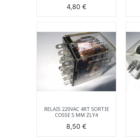
Prix
4,80 €
Aperçu rapide

RELAIS 220VAC 4RT SORTIE
COSSE 5 MM ZLY4
Prix
8,50 €