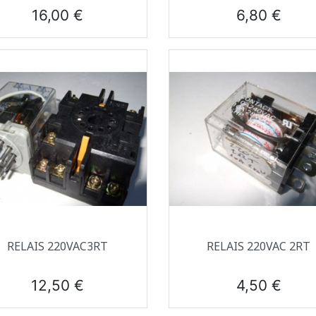
Prix
Prix
16,00 €
6,80 €
Aperçu rapide
Aperçu rapide


RELAIS 220VAC3RT
RELAIS 220VAC 2RT
Prix
Prix
12,50 €
4,50 €