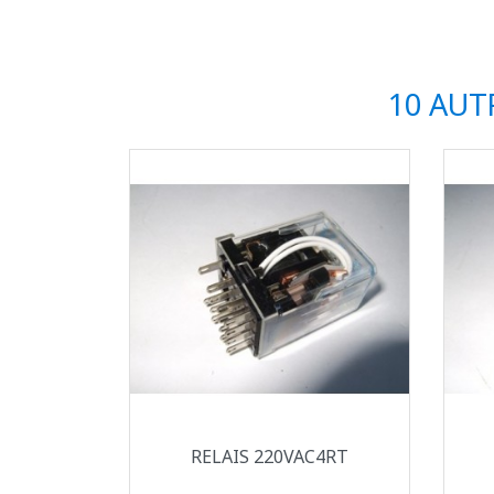
10 AUT
Aperçu rapide

RELAIS 220VAC4RT