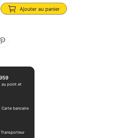
Ajouter au panier
1959
 au point et
r Carte bancaire
r Transporteur