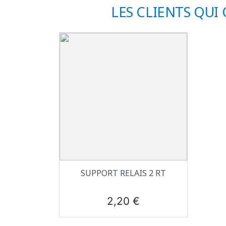
LES CLIENTS QUI
Aperçu rapide

SUPPORT RELAIS 2 RT
Prix
2,20 €