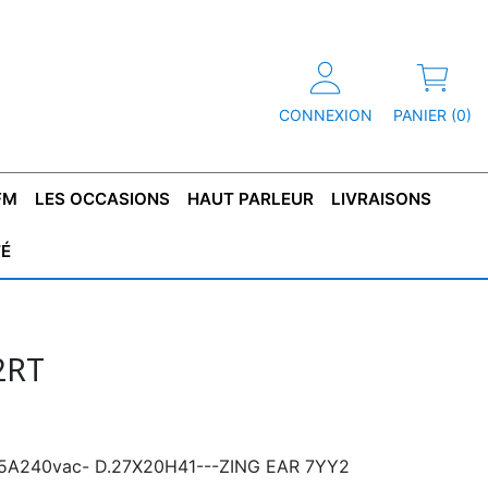
CONNEXION
PANIER (0)
FM
LES OCCASIONS
HAUT PARLEUR
LIVRAISONS
TÉ
R
T DE
CONDENSATEUR
CAPOT
CONDENSATEUR
TÔLE POUR
CONDENSATEUR
CO
SFORMATEUR
TYPE X2
TRANSFORMATEUR
POLARISÉ
TRANSFORMATEUR
POLARISÉ
TAN
HAUTE TENSION
BASSE TENSION
2RT
ts 5A240vac- D.27X20H41---ZING EAR 7YY2