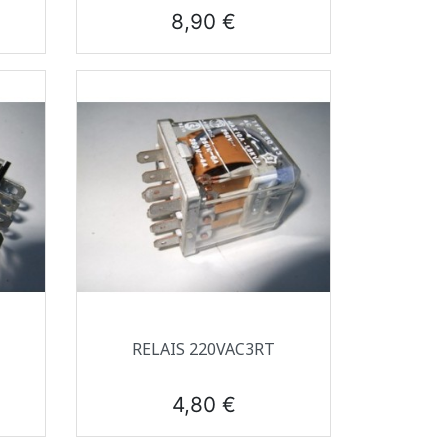
Prix
8,90 €
Aperçu rapide

RELAIS 220VAC3RT
Prix
4,80 €