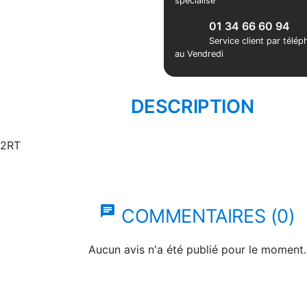
spécialisé
01 34 66 60 94
Service client par télé
au Vendredi
DESCRIPTION
C2RT
chat
COMMENTAIRES (0)
Aucun avis n'a été publié pour le moment.