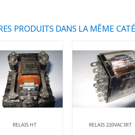
RES PRODUITS DANS LA MÊME CATÉ
Aperçu rapide
Aperçu rapide


RELAIS HT
RELAIS 220VAC3RT