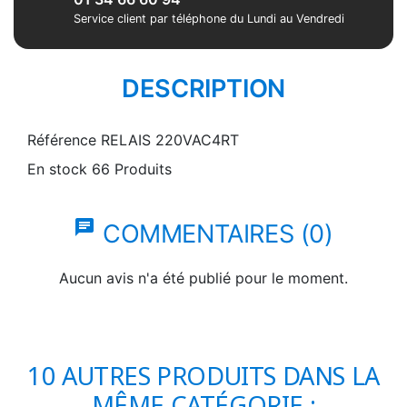
Service client par téléphone du Lundi au Vendredi
DESCRIPTION
Référence
RELAIS 220VAC4RT
En stock
66 Produits
chat
COMMENTAIRES (0)
Aucun avis n'a été publié pour le moment.
10 AUTRES PRODUITS DANS LA
MÊME CATÉGORIE :