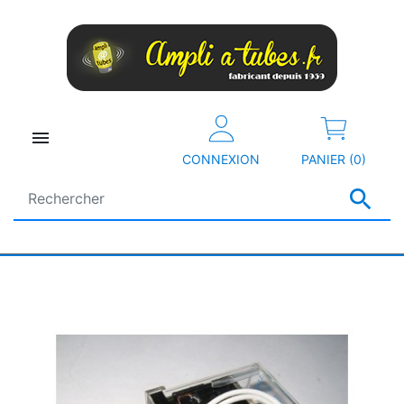

CONNEXION
PANIER (0)
