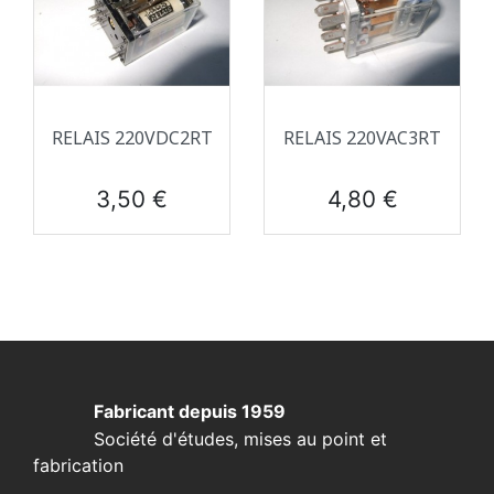
RELAIS 220VDC2RT
RELAIS 220VAC3RT
Prix
Prix
3,50 €
4,80 €
Fabricant depuis 1959
Société d'études, mises au point et
fabrication