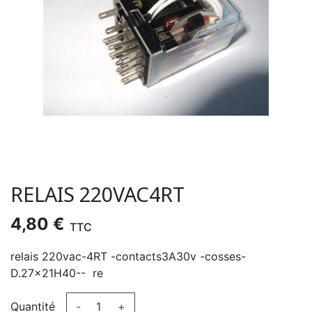
RELAIS 220VAC4RT
4,80 €
TTC
relais 220vac-4RT -contacts3A30v -cosses-
D.27x21H40-- re
Quantité
-
+