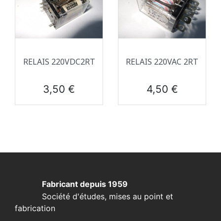
RELAIS 220VDC2RT
RELAIS 220VAC 2RT
Prix
Prix
3,50 €
4,50 €
Fabricant depuis 1959
Société d'études, mises au point et
fabrication