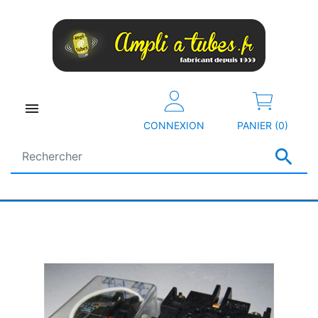

CONNEXION
PANIER (0)
