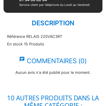
Service client par téléphone du Lundi au Vendredi
DESCRIPTION
Référence
RELAIS 220VAC3RT
En stock
15 Produits
chat
COMMENTAIRES (0)
Aucun avis n'a été publié pour le moment.
10 AUTRES PRODUITS DANS LA
MÊME CATÉGORIE :