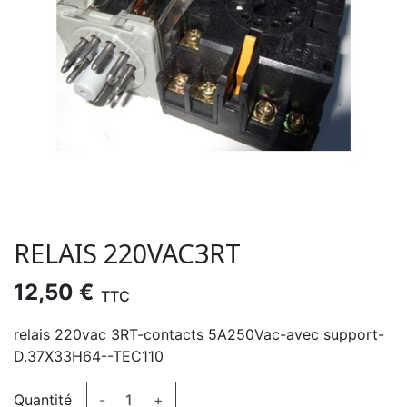
RELAIS 220VAC3RT
12,50 €
TTC
relais 220vac 3RT-contacts 5A250Vac-avec support-
D.37X33H64--TEC110
Quantité
-
+