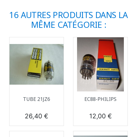
16 AUTRES PRODUITS DANS LA
MÊME CATÉGORIE :
TUBE 21JZ6
EC88-PHILIPS
Prix
Prix
26,40 €
12,00 €