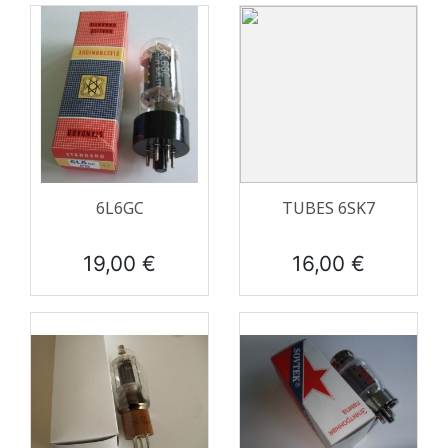
6L6GC
TUBES 6SK7
Prix
Prix
19,00 €
16,00 €