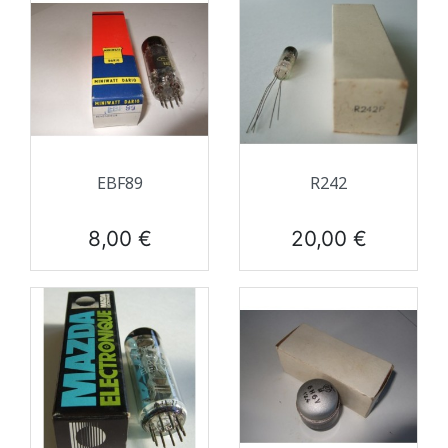
EBF89
R242
Prix
Prix
8,00 €
20,00 €