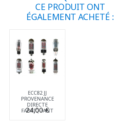
CE PRODUIT ONT
ÉGALEMENT ACHETÉ :
ECC82 JJ
PROVENANCE
DIRECTE
Prix
24,00 €
FABRIQUANT