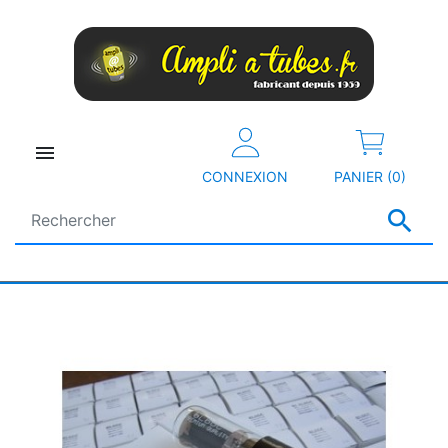

CONNEXION
PANIER (0)
