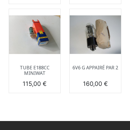
TUBE E188CC
6V6 G APPAIRÉ PAR 2
MINIWAT
Prix
Prix
115,00 €
160,00 €