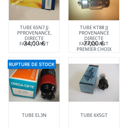
TUBE 6SN7 JJ
TUBE KT88 JJ
PPROVENANCE,
PROVENANCE
DIRECTE
DIRECTE
Prix
Prix
34,00 €
77,00 €
FABRIQUANT
FABRIQUANT
PREMIER CHOIX
RUPTURE DE STOCK
TUBE EL3N
TUBE 6X5GT