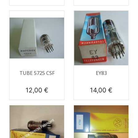
TUBE 5725 CSF
EY83
Prix
Prix
12,00 €
14,00 €