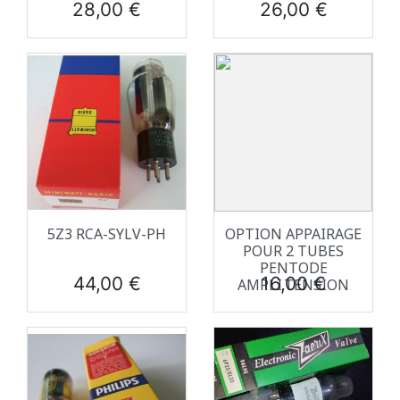
Prix
Prix
28,00 €
26,00 €
5Z3 RCA-SYLV-PH
OPTION APPAIRAGE
POUR 2 TUBES
PENTODE
Prix
Prix
44,00 €
16,00 €
AMPLI.TENSION