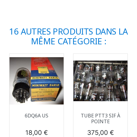
16 AUTRES PRODUITS DANS LA
MÊME CATÉGORIE :
6DQ6A US
TUBE PTT3 SIF À
POINTE
Prix
Prix
18,00 €
375,00 €