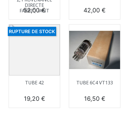
DIRECTE
Prix
Prix
52,00 €
42,00 €
FABRIQUANT
RUPTURE DE STOCK
TUBE 42
TUBE 6C4 VT133
Prix
Prix
19,20 €
16,50 €