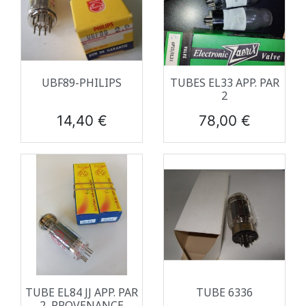
UBF89-PHILIPS
TUBES EL33 APP. PAR
2
Prix
Prix
14,40 €
78,00 €
TUBE EL84 JJ APP. PAR
TUBE 6336
2, PROVENANCE