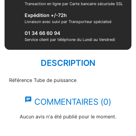
Transaction en ligne par Carte bancaire sécurisée SSL
Expédition +/-72h
Livraison avec suivi par Transporteur spécialisé
01 34 66 60 94
Service client par téléphone du Lundi au Vendredi
DESCRIPTION
Référence
Tube de puissance
chat
COMMENTAIRES (0)
Aucun avis n'a été publié pour le moment.