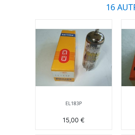
16 AUT
Aperçu rapide

EL183P
Prix
15,00 €