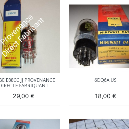
Aperçu rapide
Aperçu rapide


E E88CC JJ PROVENANCE
6DQ6A US
DIRECTE FABRIQUANT
Prix
Prix
29,00 €
18,00 €