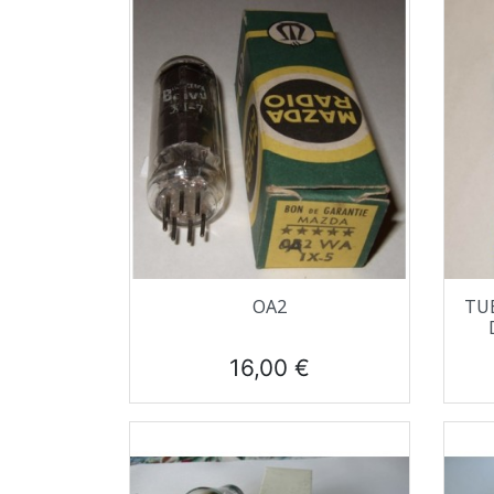
Aperçu rapide

OA2
TUB
Prix
16,00 €