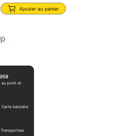
Ajouter au panier
1959
 au point et
r Carte bancaire
r Transporteur