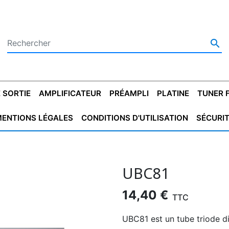

 SORTIE
AMPLIFICATEUR
PRÉAMPLI
PLATINE
TUNER 
ENTIONS LÉGALES
CONDITIONS D'UTILISATION
SÉCURI
 SORTIE
SATEUR
PLATINES VINYLES
CONDENSATEUR
TRANSFO DE SORTIE
MAGNÉTOPHONE
CONDENSATEUR
TRANSFO LINE
TUNER
CONDENSATEU
CAPO
5.08
STYROFLEX
POUR GUITARE
DE DÉMARAGE
MÉLODIUM
NON POLARISÉ
TRAN
UBC81
14,40 €
TTC
UBC81 est un tube triode d