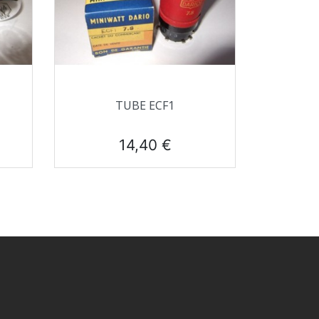
Aperçu rapide

TUBE ECF1
Prix
14,40 €