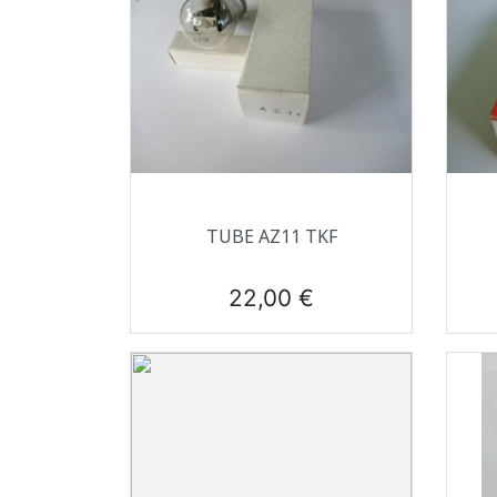
Aperçu rapide

TUBE AZ11 TKF
Prix
22,00 €