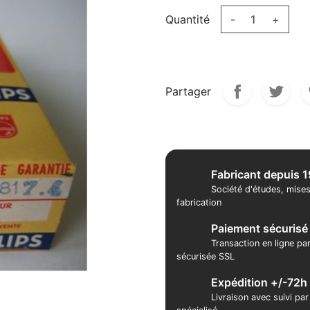
Quantité
-
+
Partager
Fabricant depuis 
Société d'études, mises
fabrication
Paiement sécurisé
Transaction en ligne pa
sécurisée SSL
Expédition +/-72h
Livraison avec suivi pa