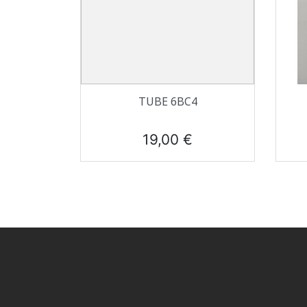
Aperçu rapide

TUBE 6BC4
Prix
19,00 €