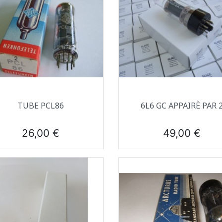
Aperçu rapide
Aperçu rapide


TUBE PCL86
6L6 GC APPAIRÈ PAR 
Prix
Prix
26,00 €
49,00 €