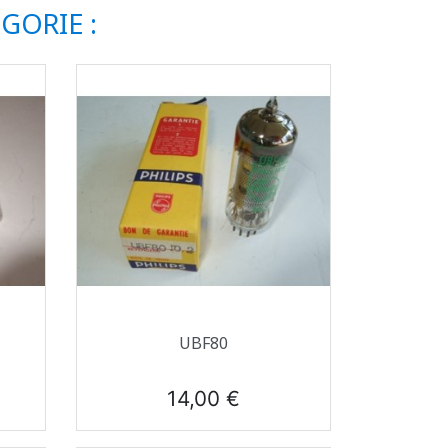
GORIE :
Aperçu rapide

UBF80
Prix
14,00 €