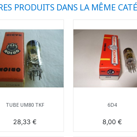
RES PRODUITS DANS LA MÊME CATÉ
Aperçu rapide
Aperçu rapide


TUBE UM80 TKF
6D4
Prix
Prix
28,33 €
8,00 €