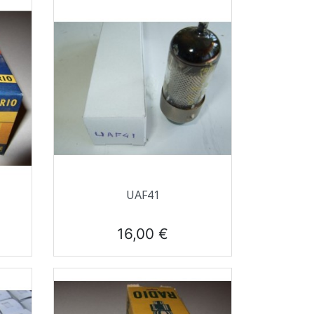
Aperçu rapide

UAF41
Prix
16,00 €