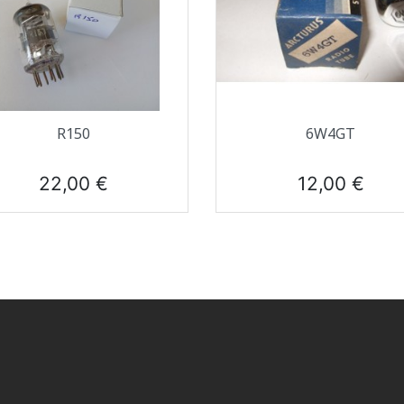
Aperçu rapide
Aperçu rapide


R150
6W4GT
Prix
Prix
22,00 €
12,00 €