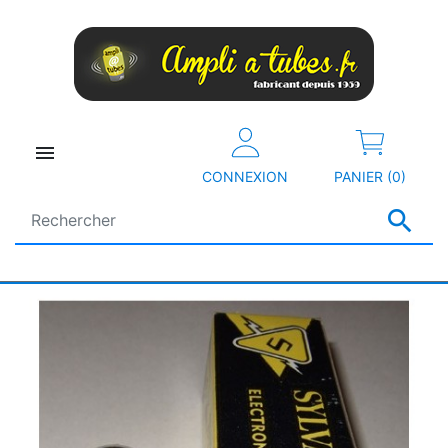

CONNEXION
PANIER (0)
