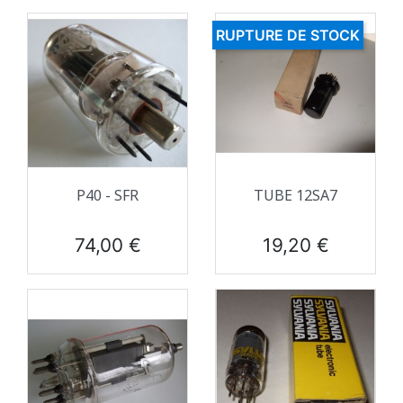
RUPTURE DE STOCK
P40 - SFR
TUBE 12SA7
Prix
Prix
74,00 €
19,20 €