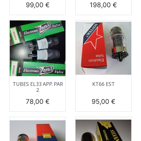
Prix
Prix
99,00 €
198,00 €
TUBES EL33 APP. PAR
KT66 EST
2
Prix
Prix
78,00 €
95,00 €