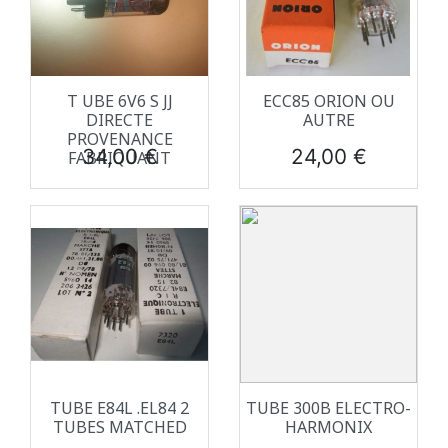
T UBE 6V6 S JJ
ECC85 ORION OU
DIRECTE
AUTRE
PROVENANCE
Prix
Prix
34,00 €
24,00 €
FABRIQUANT
TUBE E84L .EL84 2
TUBE 300B ELECTRO-
TUBES MATCHED
HARMONIX