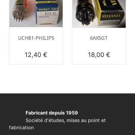
UCH81-PHILIPS
6AX5GT
Prix
Prix
12,40 €
18,00 €
Fabricant depuis 1959
Société d'études, mises au point et
fabrication