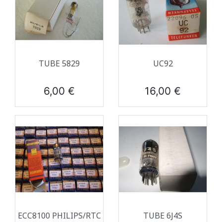
TUBE 5829
UC92
Prix
Prix
6,00 €
16,00 €
ECC8100 PHILIPS/RTC
TUBE 6J4S