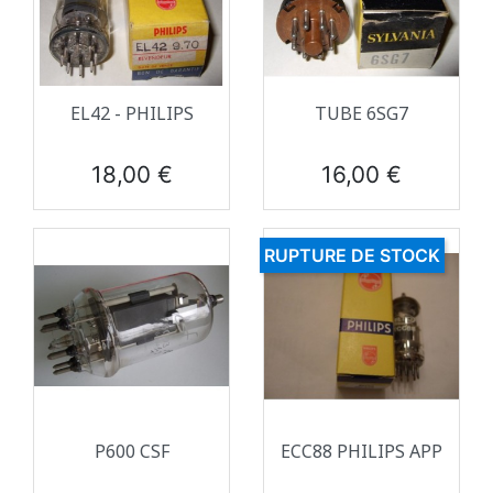
EL42 - PHILIPS
TUBE 6SG7
Prix
Prix
18,00 €
16,00 €
RUPTURE DE STOCK
P600 CSF
ECC88 PHILIPS APP