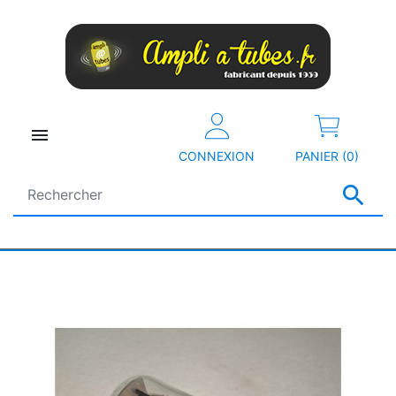

CONNEXION
PANIER (0)
