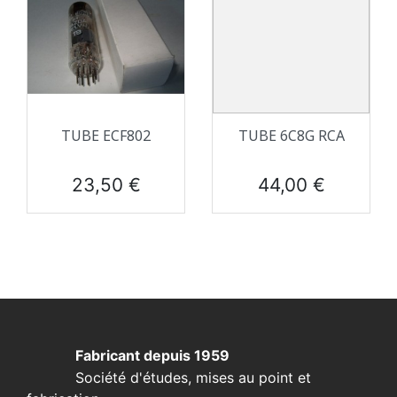
TUBE ECF802
TUBE 6C8G RCA
Prix
Prix
23,50 €
44,00 €
Fabricant depuis 1959
Société d'études, mises au point et