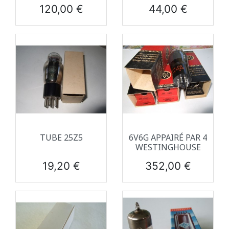
Prix
Prix
120,00 €
44,00 €
TUBE 25Z5
6V6G APPAIRÉ PAR 4
WESTINGHOUSE
Prix
Prix
19,20 €
352,00 €