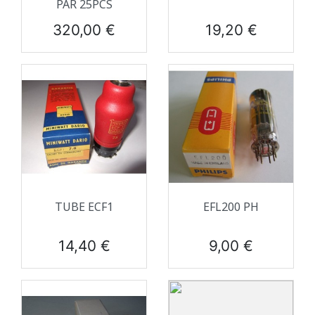
PAR 25PCS
Prix
Prix
320,00 €
19,20 €
TUBE ECF1
EFL200 PH
Prix
Prix
14,40 €
9,00 €