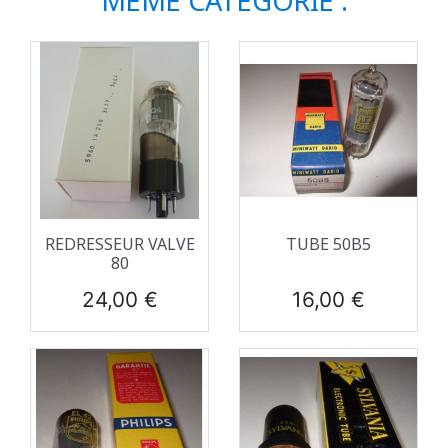
MÊME CATÉGORIE :
REDRESSEUR VALVE
TUBE 50B5
80
Prix
Prix
24,00 €
16,00 €