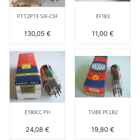
PTT2PTE SIF-CSF
EF183
Prix
Prix
130,05 €
11,00 €
E180CC PH
TUBE PCL82
Prix
Prix
24,08 €
19,80 €