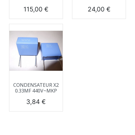
Prix
Prix
115,00 €
24,00 €
CONDENSATEUR X2
0.33ΜF 440V~MKP
Prix
3,84 €