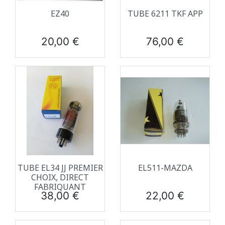
EZ40
TUBE 6211 TKF APP
Prix
Prix
20,00 €
76,00 €
TUBE EL34 JJ PREMIER
EL511-MAZDA
CHOIX, DIRECT
FABRIQUANT
Prix
Prix
38,00 €
22,00 €