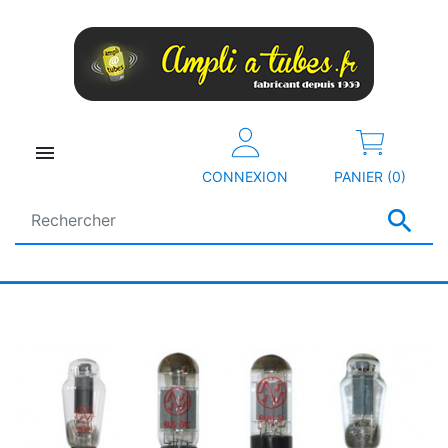

CONNEXION
PANIER (0)
