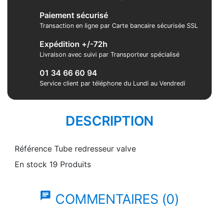
Paiement sécurisé
Transaction en ligne par Carte bancaire sécurisée SSL
Expédition +/-72h
Livraison avec suivi par Transporteur spécialisé
01 34 66 60 94
Service client par téléphone du Lundi au Vendredi
DESCRIPTION
Référence
Tube redresseur valve
En stock
19 Produits
chat
COMMENTAIRES (0)