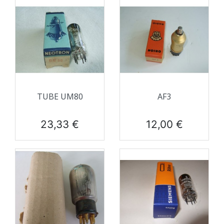
TUBE UM80
AF3
Prix
Prix
23,33 €
12,00 €