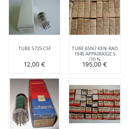
TUBE 5725 CSF
TUBE 6SN7 KEN-RAD
1945 APPAIRAIGE 5
/10 %
Prix
Prix
12,00 €
195,00 €