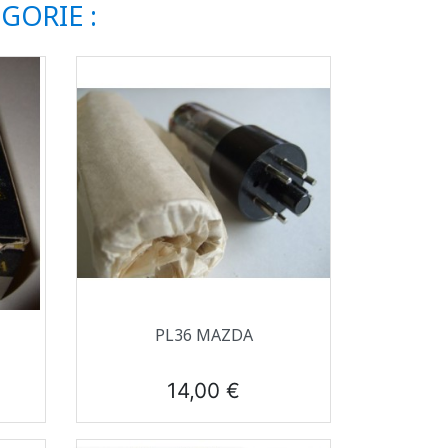
GORIE :
Aperçu rapide

PL36 MAZDA
Prix
14,00 €