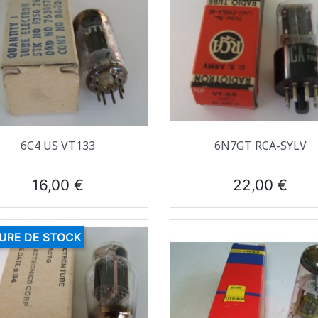
Aperçu rapide
Aperçu rapide


6C4 US VT133
6N7GT RCA-SYLV
Prix
Prix
16,00 €
22,00 €
URE DE STOCK