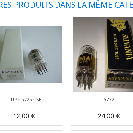
RES PRODUITS DANS LA MÊME CATÉ
Aperçu rapide
Aperçu rapide


TUBE 5725 CSF
5722
Prix
Prix
12,00 €
24,00 €