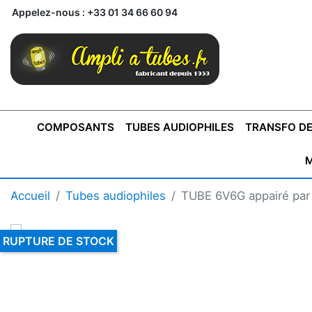
Appelez-nous :
+33 01 34 66 60 94
COMPOSANTS
TUBES AUDIOPHILES
TRANSFO DE
M
BONTONS
TRANSFORMATEUR DE SORTIE DE
AMPLI MONO
AMPLIFICATEURS
SUPRAVOX
BONTONS
FERTIN
AMPLI STÉRÉO
LECTEURS CD
COFFRET
PRÉAMPLI AVEC TUNER
TRANSFORMATEUR DE
COFFRET
CONDEN
Accueil
Tubes audiophiles
TUBE 6V6G appairé par
AXE 4MM
CLASSE "A" SINGLE
AXE 6MM
POUR
TYPE PUSH PULL
POUR
LCC PAS 
AMPLI À
MONTAGE
TUBES
RUPTURE DE STOCK