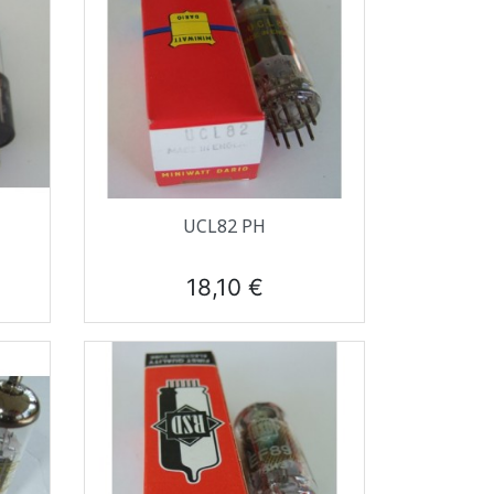
Aperçu rapide

UCL82 PH
Prix
18,10 €