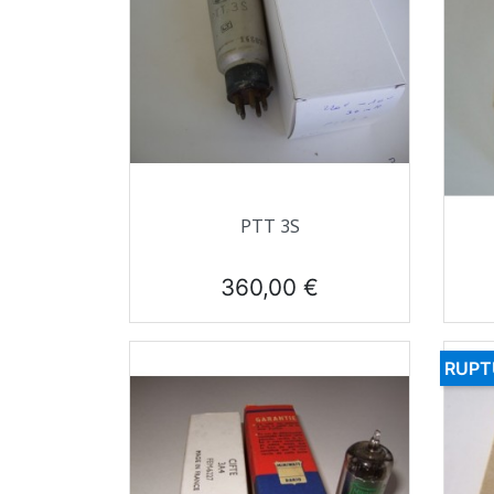
Aperçu rapide

PTT 3S
Prix
360,00 €
RUPT