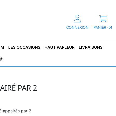
CONNEXION
PANIER (0)
FM
LES OCCASIONS
HAUT PARLEUR
LIVRAISONS
TÉ
R
T DE
CONDENSATEUR
CAPOT
CONDENSATEUR
TÔLE POUR
CONDENSATEUR
CO
SFORMATEUR
TYPE X2
TRANSFORMATEUR
POLARISÉ
TRANSFORMATEUR
POLARISÉ
TAN
HAUTE TENSION
BASSE TENSION
AIRÉ PAR 2
 appairés par 2