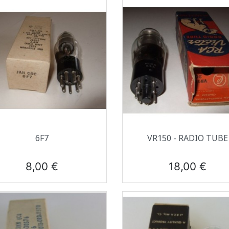
Aperçu rapide
Aperçu rapide


6F7
VR150 - RADIO TUBE
Prix
Prix
8,00 €
18,00 €