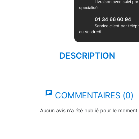
Livraison avec suivi pa
spécialisé
01 34 66 60 94
Service client par télé
au Vendredi
DESCRIPTION
chat
COMMENTAIRES (0)
Aucun avis n'a été publié pour le moment.