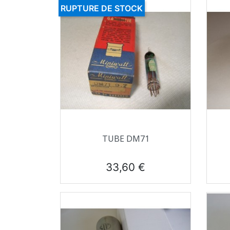
RUPTURE DE STOCK
Aperçu rapide

TUBE DM71
Prix
33,60 €