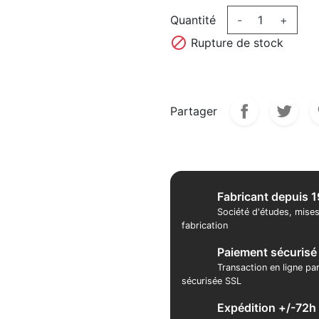
Quantité
-
+

Rupture de stock
Partager
Fabricant depuis 
Société d'études, mises
fabrication
Paiement sécurisé
Transaction en ligne pa
sécurisée SSL
Expédition +/-72h