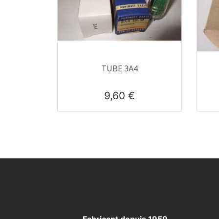
Aperçu rapide

TUBE 3A4
Prix
9,60 €