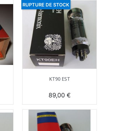
RUPTURE DE STOCK
Aperçu rapide

KT90 EST
Prix
89,00 €