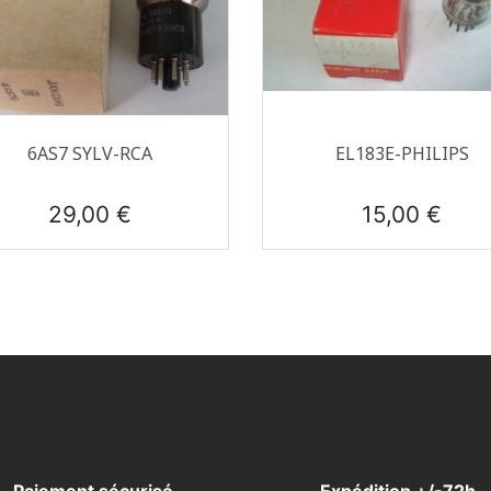
Aperçu rapide
Aperçu rapide


6AS7 SYLV-RCA
EL183E-PHILIPS
Prix
Prix
29,00 €
15,00 €