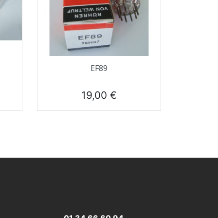
Aperçu rapide

EF89
Prix
19,00 €