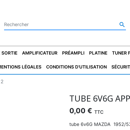

 SORTIE
AMPLIFICATEUR
PRÉAMPLI
PLATINE
TUNER 
ENTIONS LÉGALES
CONDITIONS D'UTILISATION
SÉCURI
 SORTIE
SATEUR
PLATINES VINYLES
CONDENSATEUR
TRANSFO DE SORTIE
MAGNÉTOPHONE
CONDENSATEUR
TRANSFO LINE
TUNER
CONDENSATEU
CAPO
 2
5.08
STYROFLEX
POUR GUITARE
DE DÉMARAGE
MÉLODIUM
NON POLARISÉ
TRAN
TUBE 6V6G APP
0,00 €
TTC
tube 6v6G MAZDA 1952/53