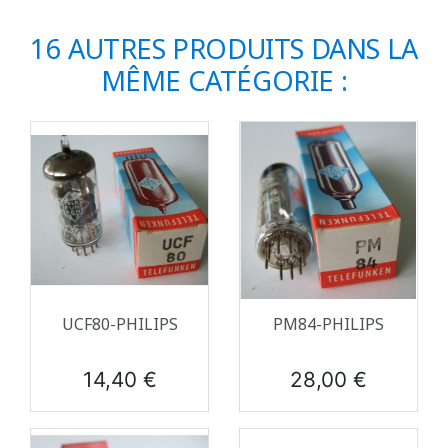
16 AUTRES PRODUITS DANS LA
MÊME CATÉGORIE :
UCF80-PHILIPS
PM84-PHILIPS
Prix
Prix
14,40 €
28,00 €