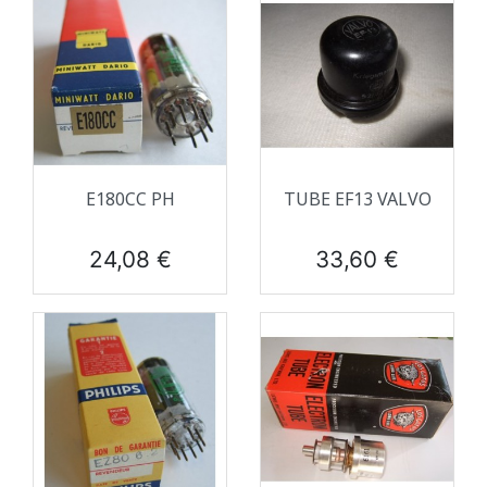
E180CC PH
TUBE EF13 VALVO
Prix
Prix
24,08 €
33,60 €