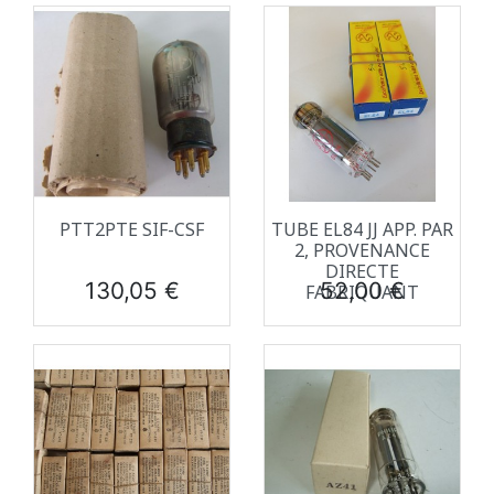
PTT2PTE SIF-CSF
TUBE EL84 JJ APP. PAR
2, PROVENANCE
DIRECTE
Prix
Prix
130,05 €
52,00 €
FABRIQUANT