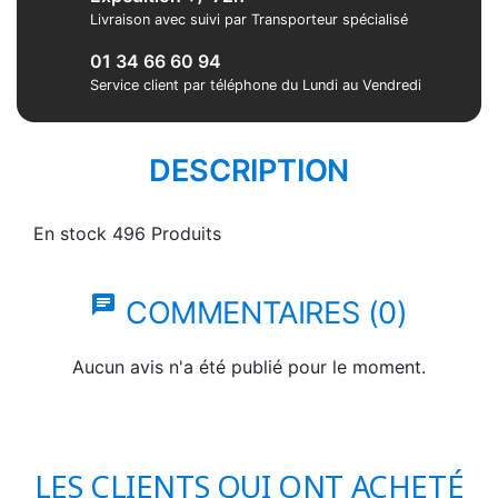
Livraison avec suivi par Transporteur spécialisé
01 34 66 60 94
Service client par téléphone du Lundi au Vendredi
DESCRIPTION
En stock
496 Produits
chat
COMMENTAIRES (0)
Aucun avis n'a été publié pour le moment.
LES CLIENTS QUI ONT ACHETÉ