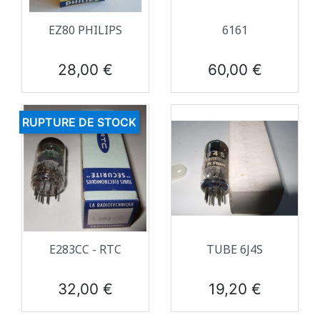
EZ80 PHILIPS
6161
Prix
Prix
28,00 €
60,00 €
RUPTURE DE STOCK
E283CC - RTC
TUBE 6J4S
Prix
Prix
32,00 €
19,20 €