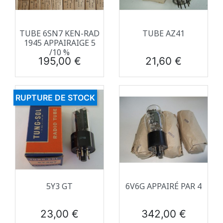
TUBE 6SN7 KEN-RAD
TUBE AZ41
1945 APPAIRAIGE 5
/10 %
Prix
Prix
195,00 €
21,60 €
RUPTURE DE STOCK
5Y3 GT
6V6G APPAIRÉ PAR 4
Prix
Prix
23,00 €
342,00 €