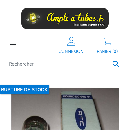

CONNEXION
PANIER (0)

RUPTURE DE STOCK