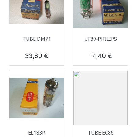
TUBE DM71
UF89-PHILIPS
Prix
Prix
33,60 €
14,40 €
EL183P
TUBE EC86