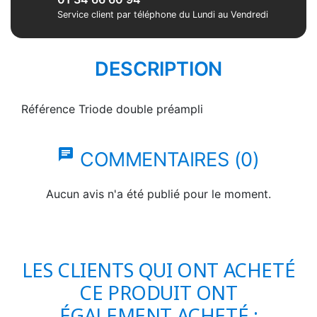
Service client par téléphone du Lundi au Vendredi
DESCRIPTION
Référence
Triode double préampli
chat
COMMENTAIRES (0)
Aucun avis n'a été publié pour le moment.
LES CLIENTS QUI ONT ACHETÉ
CE PRODUIT ONT
ÉGALEMENT ACHETÉ :