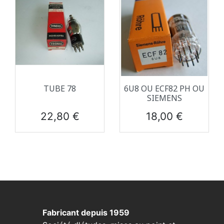
TUBE 78
6U8 OU ECF82 PH OU
SIEMENS
Prix
Prix
22,80 €
18,00 €
Fabricant depuis 1959