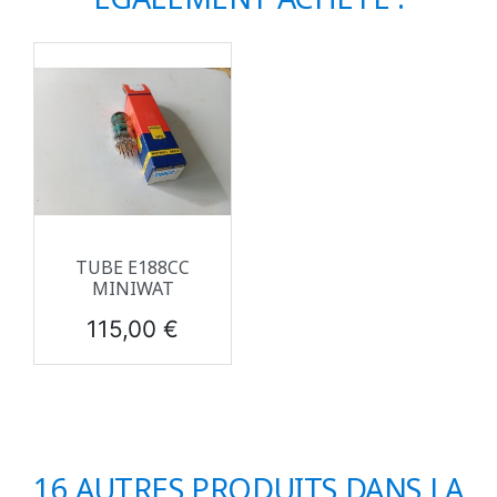
TUBE E188CC
MINIWAT
Prix
115,00 €
16 AUTRES PRODUITS DANS LA