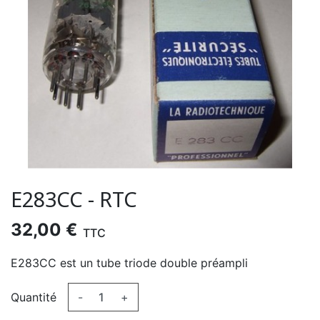
E283CC - RTC
32,00 €
TTC
E283CC est un tube triode double préampli
Quantité
-
+