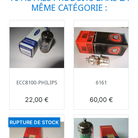
MÊME CATÉGORIE :
ECC8100-PHILIPS
6161
Prix
Prix
22,00 €
60,00 €
RUPTURE DE STOCK