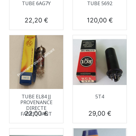
TUBE 6AG7Y
TUBE 5692
Prix
Prix
22,20 €
120,00 €
TUBE EL84 JJ
5T4
PROVENANCE
DIRECTE
Prix
Prix
22,00 €
29,00 €
FABRIQUANT