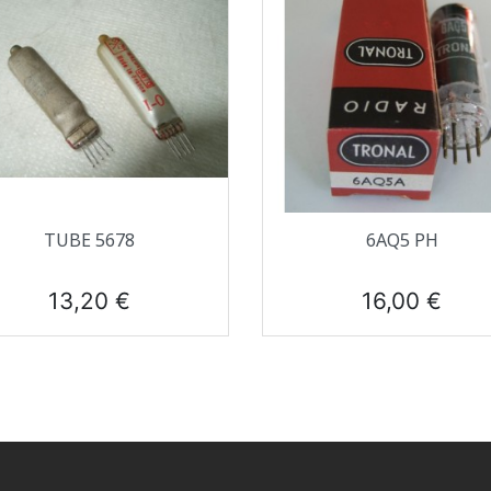
Aperçu rapide
Aperçu rapide


TUBE 5678
6AQ5 PH
Prix
Prix
13,20 €
16,00 €