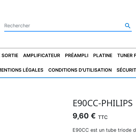

 SORTIE
AMPLIFICATEUR
PRÉAMPLI
PLATINE
TUNER 
ENTIONS LÉGALES
CONDITIONS D'UTILISATION
SÉCURI
 SORTIE
SATEUR
PLATINES VINYLES
CONDENSATEUR
TRANSFO DE SORTIE
MAGNÉTOPHONE
CONDENSATEUR
TRANSFO LINE
TUNER
CONDENSATEU
CAPO
5.08
STYROFLEX
POUR GUITARE
DE DÉMARAGE
MÉLODIUM
NON POLARISÉ
TRAN
E90CC-PHILIPS
9,60 €
TTC
E90CC est un tube triode 