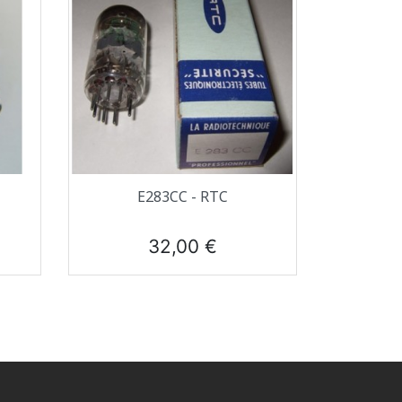
Aperçu rapide

E283CC - RTC
Prix
32,00 €