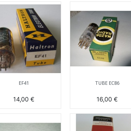
Aperçu rapide
Aperçu rapide


EF41
TUBE EC86
Prix
Prix
14,00 €
16,00 €