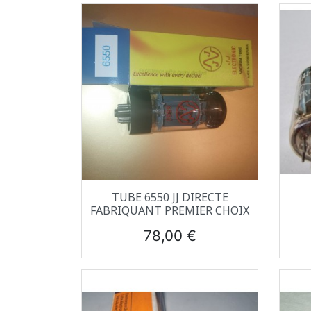
Aperçu rapide

TUBE 6550 JJ DIRECTE
FABRIQUANT PREMIER CHOIX
Prix
78,00 €