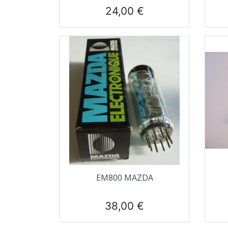
Prix
24,00 €
Aperçu rapide

EM800 MAZDA
Prix
38,00 €