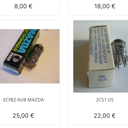
Prix
Prix
8,00 €
18,00 €
Aperçu rapide
Aperçu rapide


ECF82-6U8 MAZDA
2C51 US
Prix
Prix
25,00 €
22,00 €