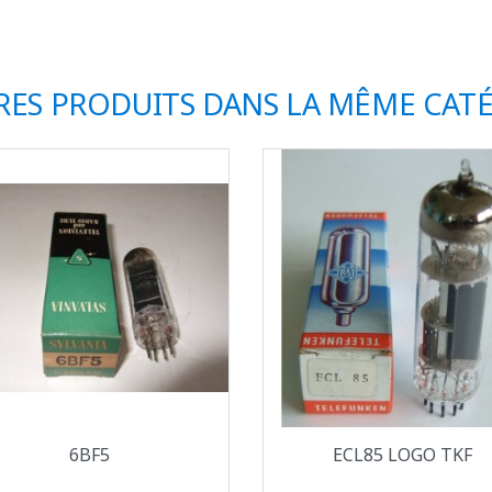
RES PRODUITS DANS LA MÊME CATÉ
Aperçu rapide
Aperçu rapide


6BF5
ECL85 LOGO TKF