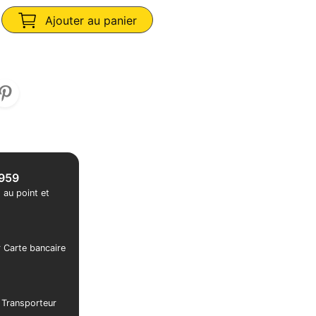
Ajouter au panier
1959
 au point et
r Carte bancaire
r Transporteur