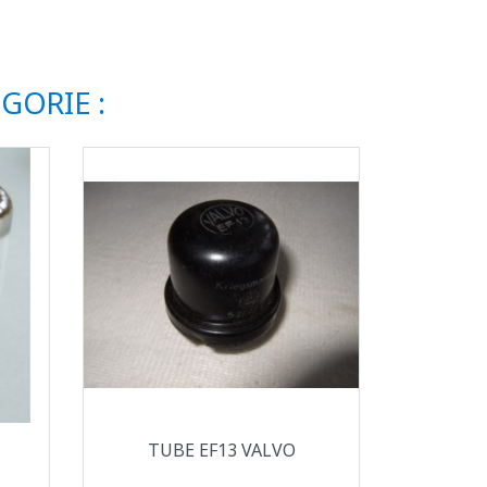
GORIE :
Aperçu rapide

TUBE EF13 VALVO