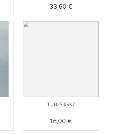
Prix
33,60 €
Aperçu rapide

TUBES 6SK7
Prix
16,00 €