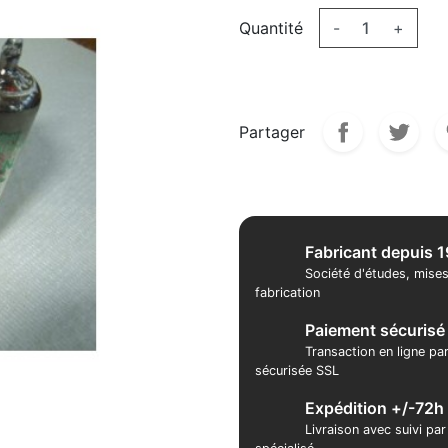
Quantité
-
+
Partager
Fabricant depuis 
Société d'études, mises
fabrication
Paiement sécurisé
Transaction en ligne pa
sécurisée SSL
Expédition +/-72h
Livraison avec suivi pa