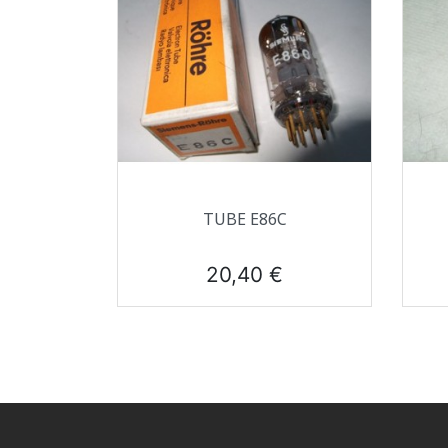
Aperçu rapide

TUBE E86C
Prix
20,40 €