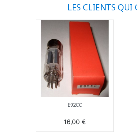
LES CLIENTS QUI
Aperçu rapide

E92CC
Prix
16,00 €