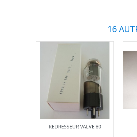
16 AUT
Aperçu rapide

REDRESSEUR VALVE 80