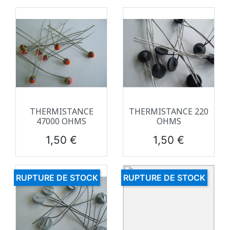
THERMISTANCE
THERMISTANCE 220
47000 OHMS
OHMS
Prix
Prix
1,50 €
1,50 €
RUPTURE DE STOCK
RUPTURE DE STOCK