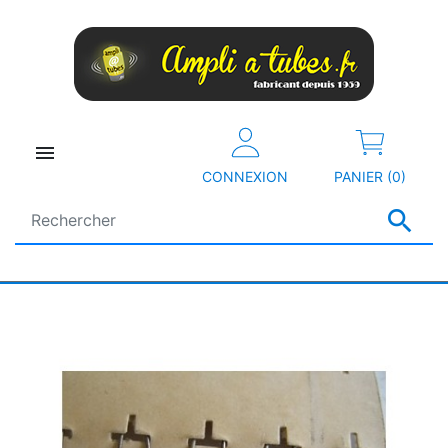

CONNEXION
PANIER (0)
