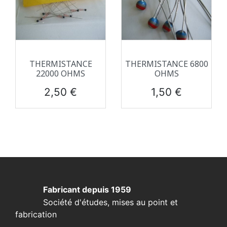
THERMISTANCE
THERMISTANCE 6800
22000 OHMS
OHMS
Prix
Prix
2,50 €
1,50 €
Fabricant depuis 1959
Société d'études, mises au point et
fabrication