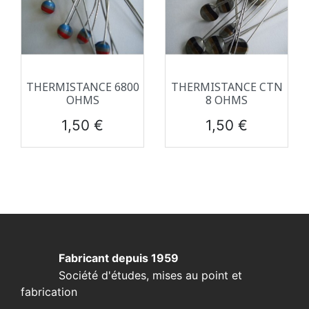
THERMISTANCE 6800
THERMISTANCE CTN
OHMS
8 OHMS
Prix
Prix
1,50 €
1,50 €
Fabricant depuis 1959
Société d'études, mises au point et
fabrication