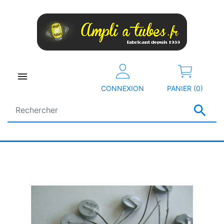

CONNEXION
PANIER (0)
