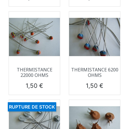
THERMISTANCE
THERMISTANCE 6200
22000 OHMS
OHMS
Prix
Prix
1,50 €
1,50 €
RUPTURE DE STOCK