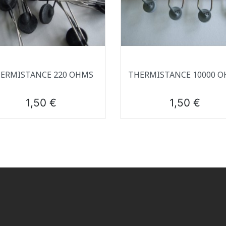
Aperçu rapide
Aperçu rapide


ERMISTANCE 220 OHMS
THERMISTANCE 10000 
Prix
Prix
1,50 €
1,50 €