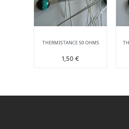
Aperçu rapide

THERMISTANCE 50 OHMS
TH
Prix
1,50 €