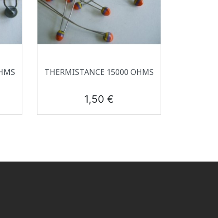
Aperçu rapide

OHMS
THERMISTANCE 15000 OHMS
Prix
1,50 €