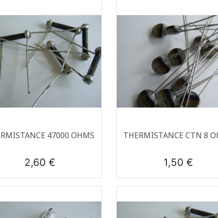
Aperçu rapide
Aperçu rapide


RMISTANCE 47000 OHMS
THERMISTANCE CTN 8 
Prix
Prix
2,60 €
1,50 €