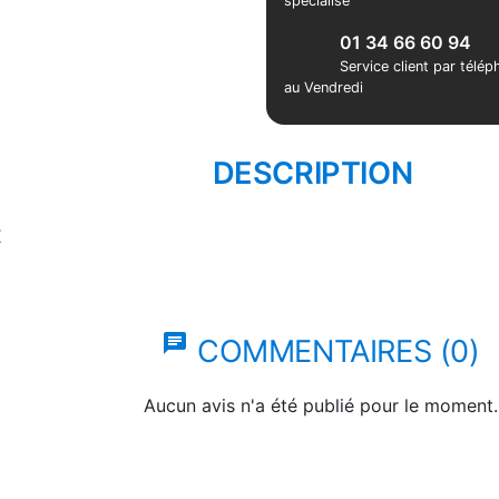
spécialisé
01 34 66 60 94
Service client par télé
au Vendredi
DESCRIPTION
E
chat
COMMENTAIRES (0)
Aucun avis n'a été publié pour le moment.