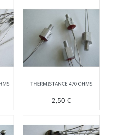
Aperçu rapide

OHMS
THERMISTANCE 470 OHMS
Prix
2,50 €