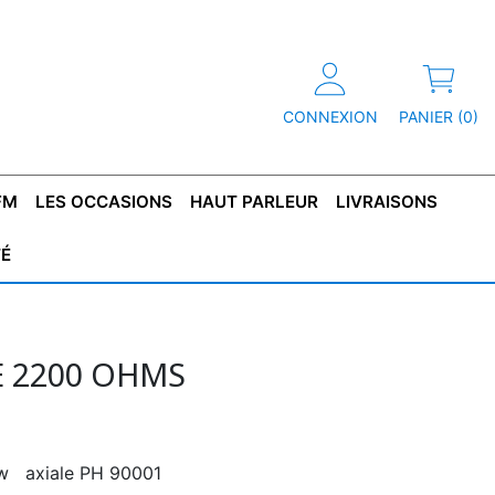
CONNEXION
PANIER (0)
FM
LES OCCASIONS
HAUT PARLEUR
LIVRAISONS
TÉ
R
T DE
CONDENSATEUR
CAPOT
CONDENSATEUR
TÔLE POUR
CONDENSATEUR
CO
SFORMATEUR
TYPE X2
TRANSFORMATEUR
POLARISÉ
TRANSFORMATEUR
POLARISÉ
TAN
HAUTE TENSION
BASSE TENSION
 2200 OHMS
5w axiale PH 90001