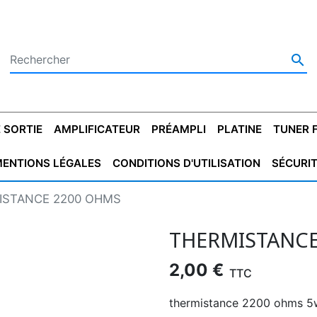

 SORTIE
AMPLIFICATEUR
PRÉAMPLI
PLATINE
TUNER 
ENTIONS LÉGALES
CONDITIONS D'UTILISATION
SÉCURI
 SORTIE
SATEUR
PLATINES VINYLES
CONDENSATEUR
TRANSFO DE SORTIE
MAGNÉTOPHONE
CONDENSATEUR
TRANSFO LINE
TUNER
CONDENSATEU
CAPO
ISTANCE 2200 OHMS
5.08
STYROFLEX
POUR GUITARE
DE DÉMARAGE
MÉLODIUM
NON POLARISÉ
TRAN
THERMISTANCE
2,00 €
TTC
thermistance 2200 ohms 