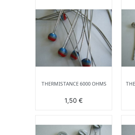
Aperçu rapide

THERMISTANCE 6000 OHMS
THE
Prix
1,50 €