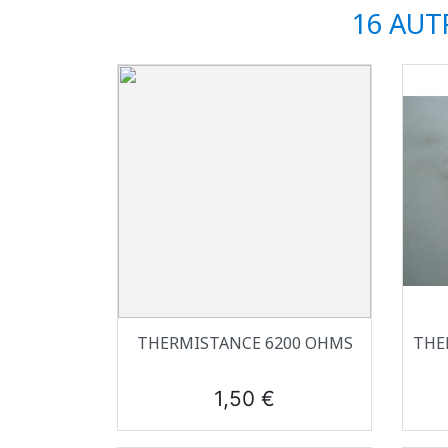
16 AUT
Aperçu rapide

THERMISTANCE 6200 OHMS
THE
Prix
1,50 €