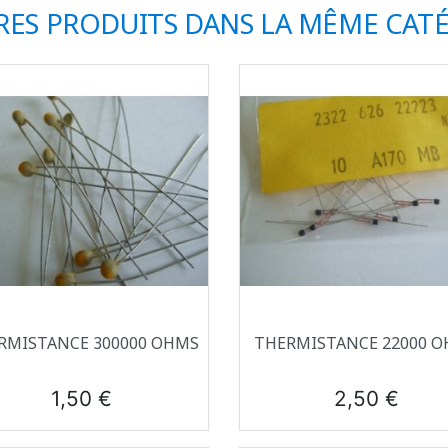
RES PRODUITS DANS LA MÊME CATÉ
Aperçu rapide
Aperçu rapide


RMISTANCE 300000 OHMS
THERMISTANCE 22000 
Prix
Prix
1,50 €
2,50 €