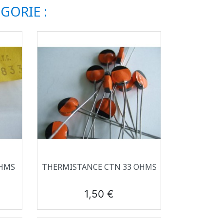
GORIE :
Aperçu rapide

OHMS
THERMISTANCE CTN 33 OHMS
Prix
1,50 €