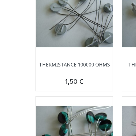
Aperçu rapide

THERMISTANCE 100000 OHMS
TH
Prix
1,50 €