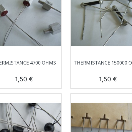
Aperçu rapide
Aperçu rapide


ERMISTANCE 4700 OHMS
THERMISTANCE 150000 
Prix
Prix
1,50 €
1,50 €