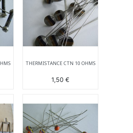
Aperçu rapide

OHMS
THERMISTANCE CTN 10 OHMS
Prix
1,50 €