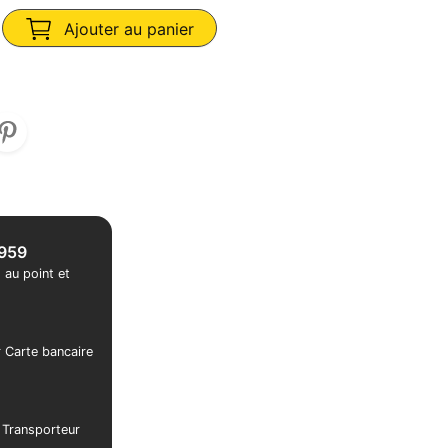
Ajouter au panier
1959
 au point et
r Carte bancaire
r Transporteur