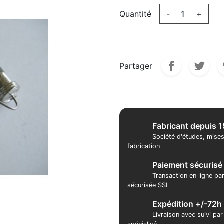
Quantité
-
+
Partager
Fabricant depuis 
Société d'études, mises
fabrication
Paiement sécurisé
Transaction en ligne pa
sécurisée SSL
Expédition +/-72h
Livraison avec suivi pa