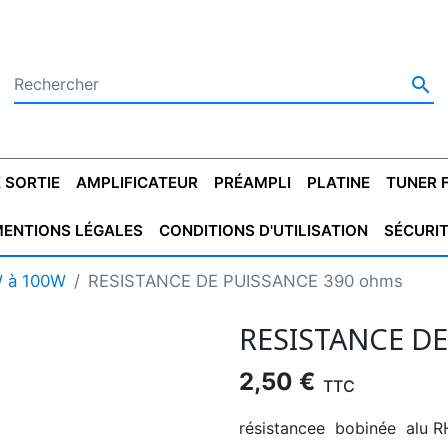

 SORTIE
AMPLIFICATEUR
PRÉAMPLI
PLATINE
TUNER 
ENTIONS LÉGALES
CONDITIONS D'UTILISATION
SÉCURI
 SORTIE
SATEUR
PLATINES VINYLES
CONDENSATEUR
TRANSFO DE SORTIE
MAGNÉTOPHONE
CONDENSATEUR
TRANSFO LINE
TUNER
CONDENSATEU
CAPO
W à 100W
RESISTANCE DE PUISSANCE 390 ohms
5.08
STYROFLEX
POUR GUITARE
DE DÉMARAGE
MÉLODIUM
NON POLARISÉ
TRAN
RESISTANCE D
2,50 €
TTC
résistancee bobinée alu 