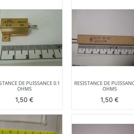
Aperçu rapide
Aperçu rapide


STANCE DE PUISSANCE 0.1
RESISTANCE DE PUISSANC
OHMS
OHMS
Prix
Prix
1,50 €
1,50 €