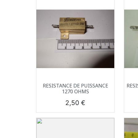
Aperçu rapide

RESISTANCE DE PUISSANCE
RESI
1270 OHMS
Prix
2,50 €