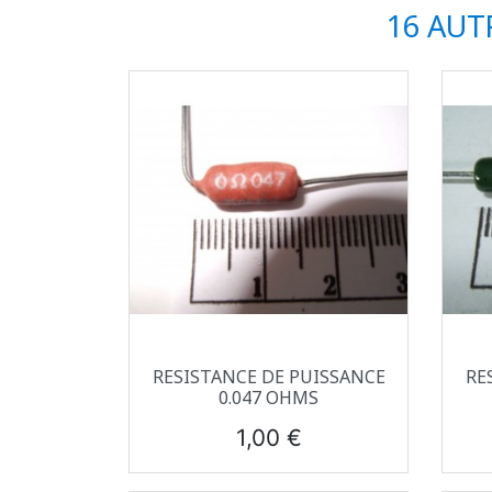
16 AUT
Aperçu rapide

RESISTANCE DE PUISSANCE
RE
0.047 OHMS
Prix
1,00 €