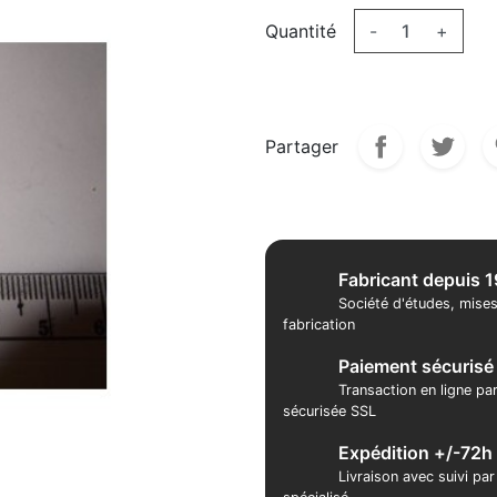
Quantité
-
+
Partager
Fabricant depuis 
Société d'études, mises
fabrication
Paiement sécurisé
Transaction en ligne pa
sécurisée SSL
Expédition +/-72h
Livraison avec suivi pa