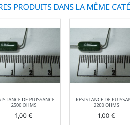
RES PRODUITS DANS LA MÊME CATÉ
Aperçu rapide
Aperçu rapide


SISTANCE DE PUISSANCE
RESISTANCE DE PUISSA
2500 OHMS
2200 OHMS
Prix
Prix
1,00 €
1,00 €