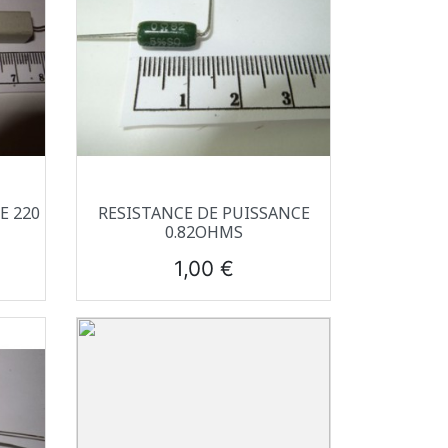
Aperçu rapide

E 220
RESISTANCE DE PUISSANCE
0.82OHMS
Prix
1,00 €