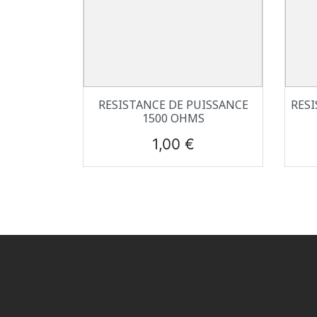
Aperçu rapide

RESISTANCE DE PUISSANCE
RESI
1500 OHMS
Prix
1,00 €