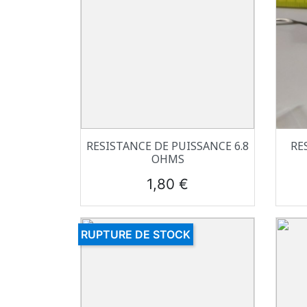
Aperçu rapide

RESISTANCE DE PUISSANCE 6.8
RE
OHMS
Prix
1,80 €
RUPTURE DE STOCK