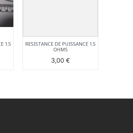
Aperçu rapide

E 1.5
RESISTANCE DE PUISSANCE 1.5
OHMS
Prix
3,00 €