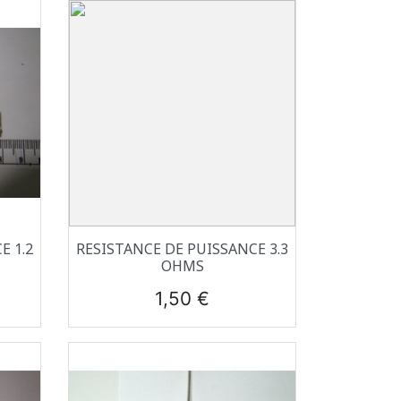
Aperçu rapide

E 1.2
RESISTANCE DE PUISSANCE 3.3
OHMS
Prix
1,50 €