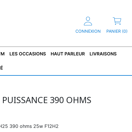
CONNEXION
PANIER (0)
FM
LES OCCASIONS
HAUT PARLEUR
LIVRAISONS
TÉ
R
T DE
CONDENSATEUR
CAPOT
CONDENSATEUR
TÔLE POUR
CONDENSATEUR
CO
SFORMATEUR
TYPE X2
TRANSFORMATEUR
POLARISÉ
TRANSFORMATEUR
POLARISÉ
TAN
HAUTE TENSION
BASSE TENSION
E PUISSANCE 390 OHMS
RH25 390 ohms 25w F12H2