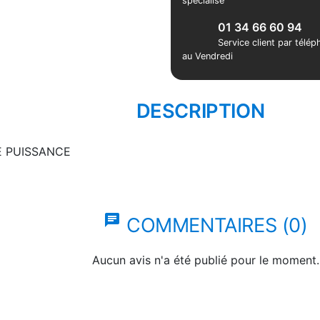
spécialisé
01 34 66 60 94
Service client par télé
au Vendredi
DESCRIPTION
E PUISSANCE
chat
COMMENTAIRES (0)
Aucun avis n'a été publié pour le moment.