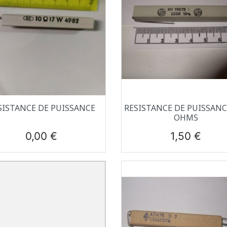
Aperçu rapide
Aperçu rapide


SISTANCE DE PUISSANCE
RESISTANCE DE PUISSANC
OHMS
Prix
Prix
0,00 €
1,50 €