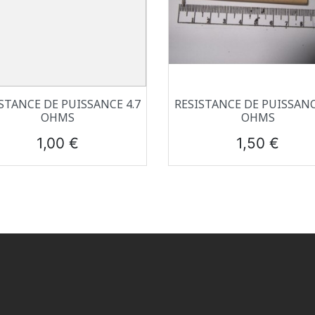
Aperçu rapide
Aperçu rapide


STANCE DE PUISSANCE 4.7
RESISTANCE DE PUISSANC
OHMS
OHMS
Prix
Prix
1,00 €
1,50 €