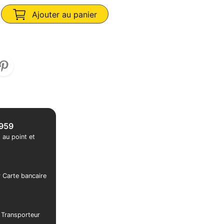
Ajouter au panier
1959
 au point et
r Carte bancaire
r Transporteur