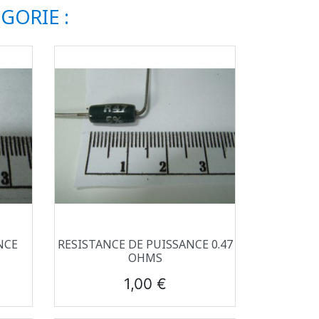
GORIE :
Aperçu rapide

NCE
RESISTANCE DE PUISSANCE 0.47
OHMS
Prix
1,00 €