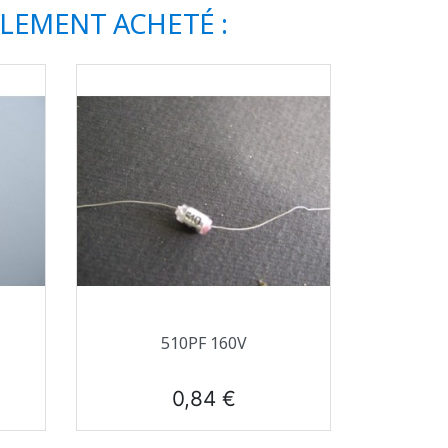
ALEMENT ACHETÉ :
Aperçu rapide

510PF 160V
Prix
0,84 €