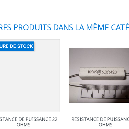
RES PRODUITS DANS LA MÊME CATÉ
URE DE STOCK
Aperçu rapide
Aperçu rapide


ISTANCE DE PUISSANCE 22
RESISTANCE DE PUISSANC
OHMS
OHMS