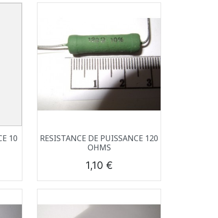
Aperçu rapide

E 10
RESISTANCE DE PUISSANCE 120
OHMS
Prix
1,10 €