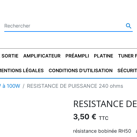

 SORTIE
AMPLIFICATEUR
PRÉAMPLI
PLATINE
TUNER 
ENTIONS LÉGALES
CONDITIONS D'UTILISATION
SÉCURI
 SORTIE
SATEUR
PLATINES VINYLES
CONDENSATEUR
TRANSFO DE SORTIE
MAGNÉTOPHONE
CONDENSATEUR
TRANSFO LINE
TUNER
CONDENSATEU
CAPO
W à 100W
RESISTANCE DE PUISSANCE 240 ohms
5.08
STYROFLEX
POUR GUITARE
DE DÉMARAGE
MÉLODIUM
NON POLARISÉ
TRAN
RESISTANCE D
3,50 €
TTC
résistance bobinée RH50