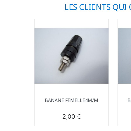
LES CLIENTS QUI
Aperçu rapide

BANANE FEMELLE4M/M
B
Prix
2,00 €