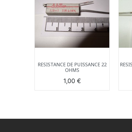
Aperçu rapide

RESISTANCE DE PUISSANCE 22
RESI
OHMS
Prix
1,00 €