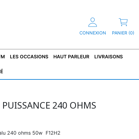
CONNEXION
PANIER (0)
FM
LES OCCASIONS
HAUT PARLEUR
LIVRAISONS
TÉ
R
T DE
CONDENSATEUR
CAPOT
CONDENSATEUR
TÔLE POUR
CONDENSATEUR
CO
SFORMATEUR
TYPE X2
TRANSFORMATEUR
POLARISÉ
TRANSFORMATEUR
POLARISÉ
TAN
HAUTE TENSION
BASSE TENSION
E PUISSANCE 240 OHMS
 alu 240 ohms 50w F12H2