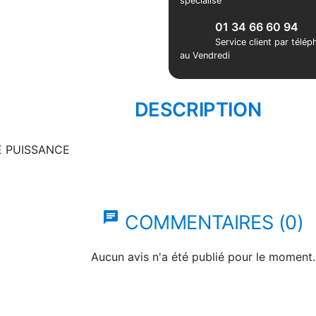
spécialisé
01 34 66 60 94
Service client par télé
au Vendredi
DESCRIPTION
E PUISSANCE
chat
COMMENTAIRES (0)
Aucun avis n'a été publié pour le moment.