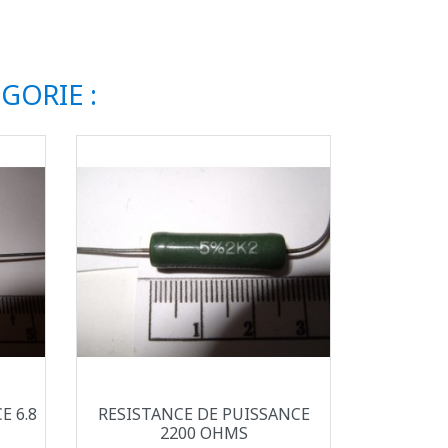
GORIE :
Aperçu rapide

E 6.8
RESISTANCE DE PUISSANCE
2200 OHMS