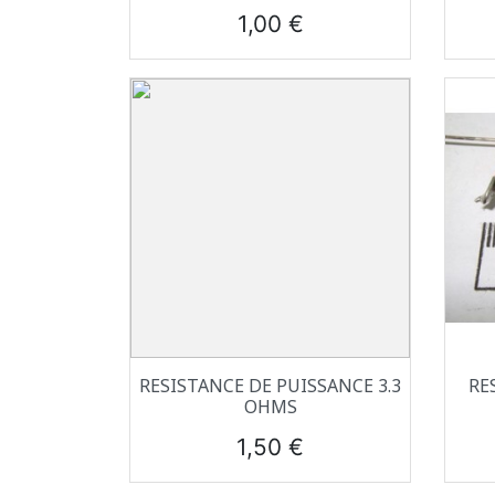
Prix
1,00 €
Aperçu rapide

RESISTANCE DE PUISSANCE 3.3
RE
OHMS
Prix
1,50 €