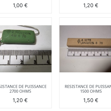
Prix
Prix
1,00 €
1,20 €
Aperçu rapide
Aperçu rapide


SISTANCE DE PUISSANCE
RESISTANCE DE PUISSA
2700 OHMS
1500 OHMS
Prix
Prix
1,20 €
1,50 €