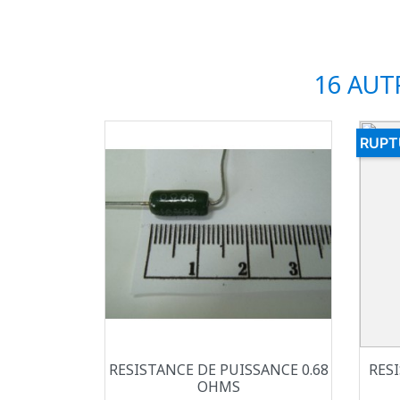
16 AUT
RUPT
Aperçu rapide

RESISTANCE DE PUISSANCE 0.68
RES
OHMS