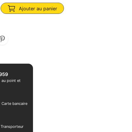
Ajouter au panier
1959
 au point et
r Carte bancaire
r Transporteur