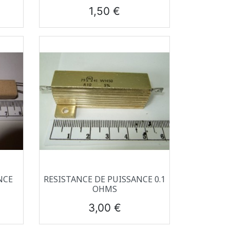
Prix
1,50 €
Aperçu rapide

NCE
RESISTANCE DE PUISSANCE 0.1
OHMS
Prix
3,00 €