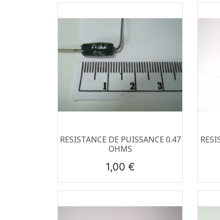
Aperçu rapide

RESISTANCE DE PUISSANCE 0.47
RESI
OHMS
Prix
1,00 €