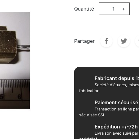
Quantité
-
+
Partager
Fabricant depuis 
Société d'études, mises
fabrication
Paiement sécurisé
Transaction en ligne pa
sécurisée SSL
Expédition +/-72h
Livraison avec suivi pa