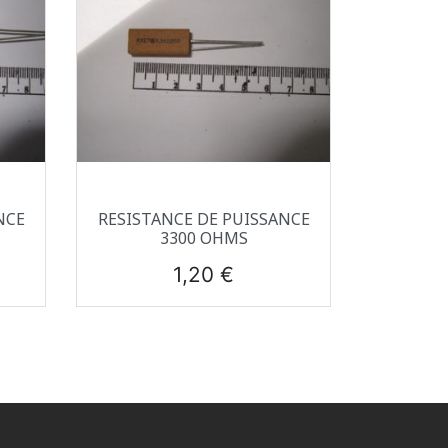
Aperçu rapide

NCE
RESISTANCE DE PUISSANCE
3300 OHMS
Prix
1,20 €