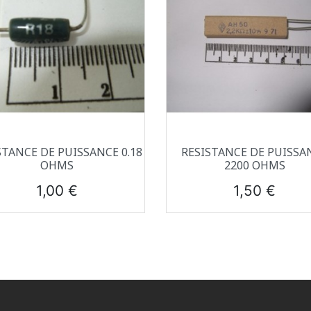
Aperçu rapide
Aperçu rapide


STANCE DE PUISSANCE 0.18
RESISTANCE DE PUISSA
OHMS
2200 OHMS
Prix
Prix
1,00 €
1,50 €