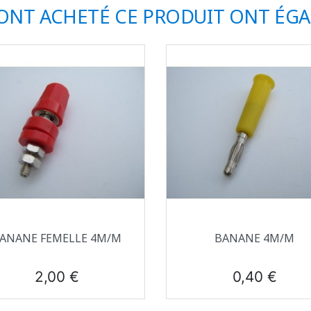
 ONT ACHETÉ CE PRODUIT ONT ÉG
Aperçu rapide
Aperçu rapide


ANANE FEMELLE 4M/M
BANANE 4M/M
Prix
Prix
2,00 €
0,40 €