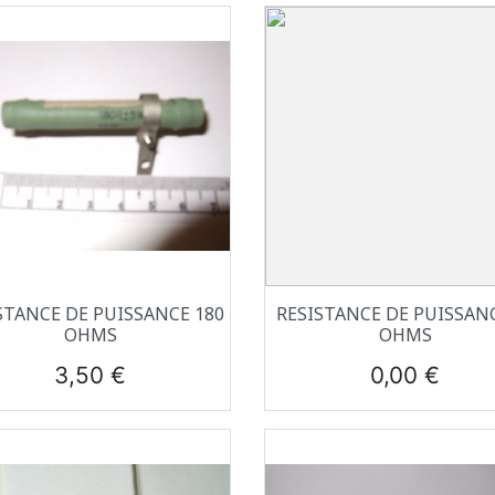
Aperçu rapide
Aperçu rapide


STANCE DE PUISSANCE 180
RESISTANCE DE PUISSANC
OHMS
OHMS
Prix
Prix
3,50 €
0,00 €