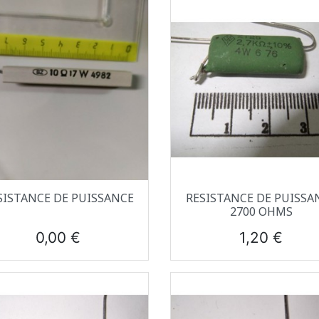
Aperçu rapide
Aperçu rapide


SISTANCE DE PUISSANCE
RESISTANCE DE PUISSA
2700 OHMS
Prix
Prix
0,00 €
1,20 €