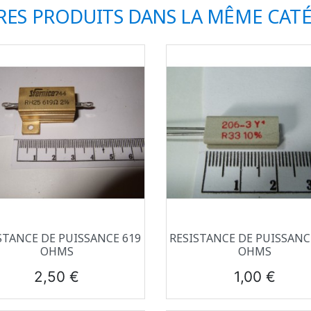
RES PRODUITS DANS LA MÊME CATÉ
Aperçu rapide
Aperçu rapide


STANCE DE PUISSANCE 619
RESISTANCE DE PUISSANCE
OHMS
OHMS
Prix
Prix
2,50 €
1,00 €