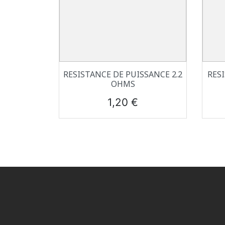
Aperçu rapide

RESISTANCE DE PUISSANCE 2.2
RES
OHMS
Prix
1,20 €