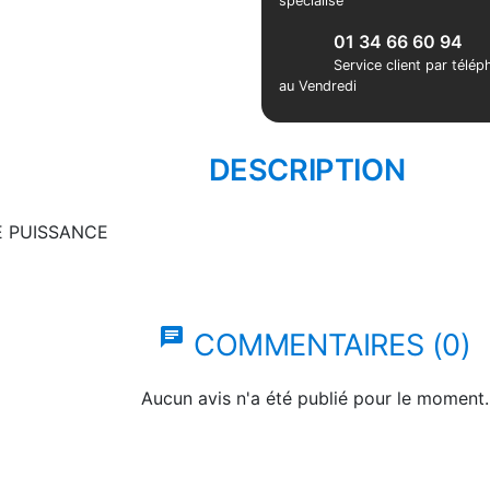
spécialisé
01 34 66 60 94
Service client par télé
au Vendredi
DESCRIPTION
E PUISSANCE
chat
COMMENTAIRES (0)
Aucun avis n'a été publié pour le moment.