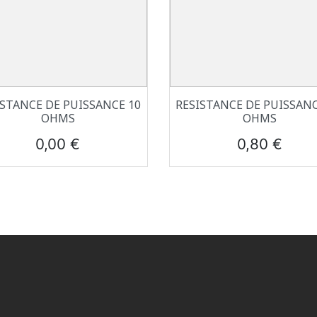
Aperçu rapide
Aperçu rapide


ISTANCE DE PUISSANCE 10
RESISTANCE DE PUISSANC
OHMS
OHMS
Prix
Prix
0,00 €
0,80 €