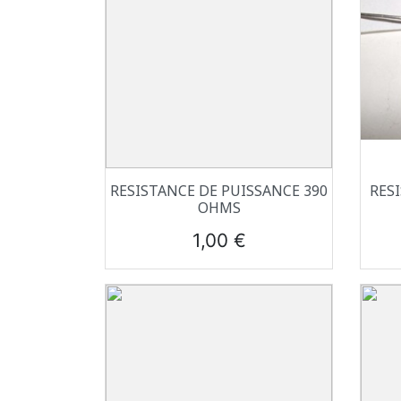
Aperçu rapide

RESISTANCE DE PUISSANCE 390
RES
OHMS
Prix
1,00 €