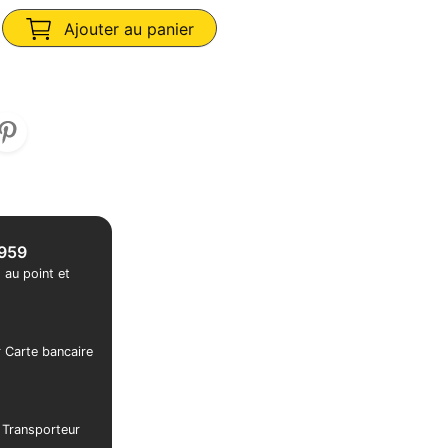
Ajouter au panier
1959
 au point et
r Carte bancaire
r Transporteur