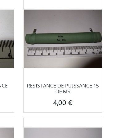
Aperçu rapide

NCE
RESISTANCE DE PUISSANCE 15
OHMS
Prix
4,00 €