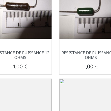
Aperçu rapide
Aperçu rapide


ISTANCE DE PUISSANCE 12
RESISTANCE DE PUISSANC
OHMS
OHMS
Prix
Prix
1,00 €
1,00 €