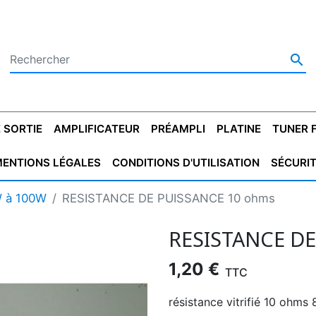

 SORTIE
AMPLIFICATEUR
PRÉAMPLI
PLATINE
TUNER 
ENTIONS LÉGALES
CONDITIONS D'UTILISATION
SÉCURI
 SORTIE
SATEUR
PLATINES VINYLES
CONDENSATEUR
TRANSFO DE SORTIE
MAGNÉTOPHONE
CONDENSATEUR
TRANSFO LINE
TUNER
CONDENSATEU
CAPO
W à 100W
RESISTANCE DE PUISSANCE 10 ohms
5.08
STYROFLEX
POUR GUITARE
DE DÉMARAGE
MÉLODIUM
NON POLARISÉ
TRAN
RESISTANCE D
1,20 €
TTC
résistance vitrifié 10 ohm