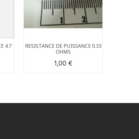
Aperçu rapide

E 4.7
RESISTANCE DE PUISSANCE 0.33
OHMS
Prix
1,00 €