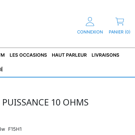
CONNEXION
PANIER (0)
FM
LES OCCASIONS
HAUT PARLEUR
LIVRAISONS
TÉ
R
T DE
CONDENSATEUR
CAPOT
CONDENSATEUR
TÔLE POUR
CONDENSATEUR
CO
SFORMATEUR
TYPE X2
TRANSFORMATEUR
POLARISÉ
TRANSFORMATEUR
POLARISÉ
TAN
HAUTE TENSION
BASSE TENSION
E PUISSANCE 10 OHMS
s 8w F15H1