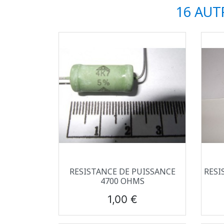
16 AUT
Aperçu rapide

RESISTANCE DE PUISSANCE
RESI
4700 OHMS
Prix
1,00 €