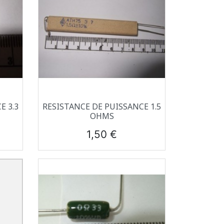
Aperçu rapide

E 3.3
RESISTANCE DE PUISSANCE 1.5
OHMS
Prix
1,50 €