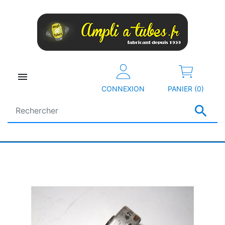

CONNEXION
PANIER (0)
