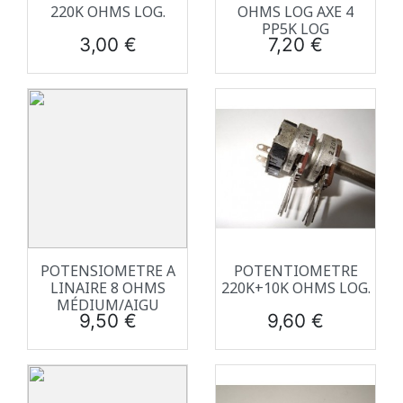
220K OHMS LOG.
OHMS LOG AXE 4
PP5K LOG
Prix
Prix
3,00 €
7,20 €
POTENSIOMETRE A
POTENTIOMETRE
LINAIRE 8 OHMS
220K+10K OHMS LOG.
MÉDIUM/AIGU
Prix
Prix
9,50 €
9,60 €