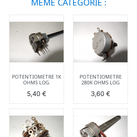
MÊME CATÉGORIE :
POTENTIOMETRE 1K
POTENTIOMETRE
OHMS LOG.
280K OHMS LOG
Prix
Prix
5,40 €
3,60 €