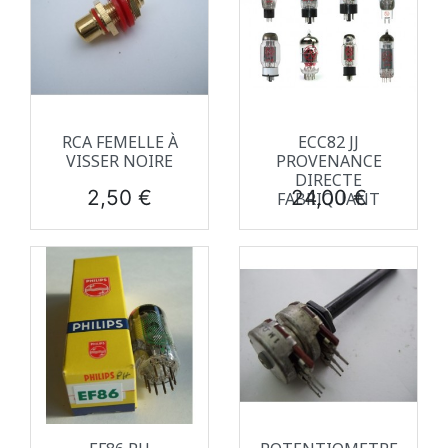
RCA FEMELLE À
ECC82 JJ
VISSER NOIRE
PROVENANCE
DIRECTE
Prix
Prix
2,50 €
24,00 €
FABRIQUANT