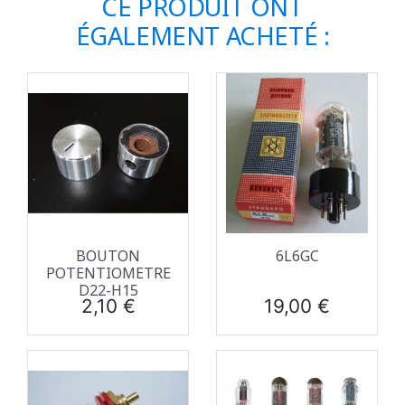
CE PRODUIT ONT
ÉGALEMENT ACHETÉ :
BOUTON
6L6GC
POTENTIOMETRE
D22-H15
Prix
Prix
2,10 €
19,00 €