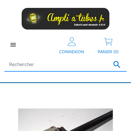

CONNEXION
PANIER (0)
