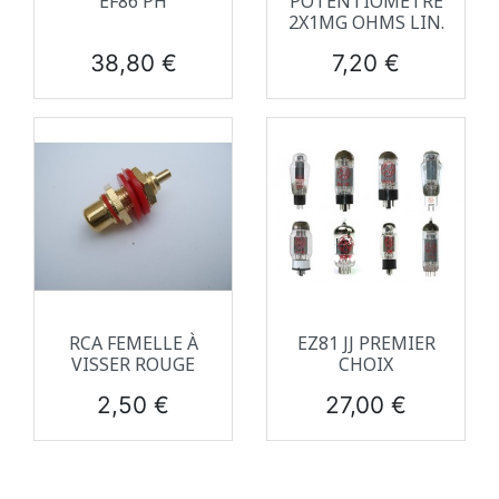
EF86 PH
POTENTIOMETRE
2X1MG OHMS LIN.
Prix
Prix
38,80 €
7,20 €
RCA FEMELLE À
EZ81 JJ PREMIER
VISSER ROUGE
CHOIX
Prix
Prix
2,50 €
27,00 €