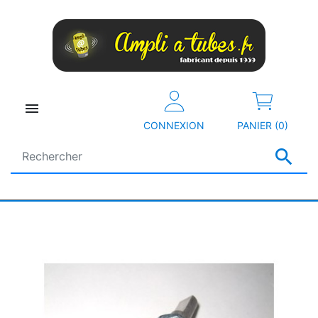

CONNEXION
PANIER (0)
