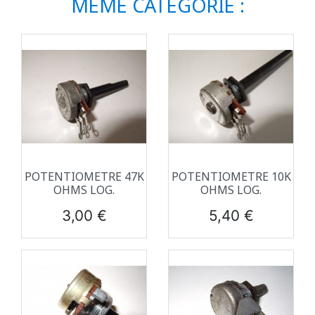
MÊME CATÉGORIE :
POTENTIOMETRE 47K
POTENTIOMETRE 10K
OHMS LOG.
OHMS LOG.
Prix
Prix
3,00 €
5,40 €