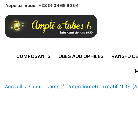
Appelez-nous :
+33 01 34 66 60 94
COMPOSANTS
TUBES AUDIOPHILES
TRANSFO DE
M
BONTONS
TRANSFORMATEUR DE SORTIE DE
AMPLI MONO
AMPLIFICATEURS
SUPRAVOX
BONTONS
FERTIN
AMPLI STÉRÉO
LECTEURS CD
COFFRET
PRÉAMPLI AVEC TUNER
TRANSFORMATEUR DE
COFFRET
CONDEN
Accueil
Composants
Potentiomètre rotatif NOS (A
AXE 4MM
CLASSE "A" SINGLE
AXE 6MM
POUR
TYPE PUSH PULL
POUR
LCC PAS 
AMPLI À
MONTAGE
TUBES