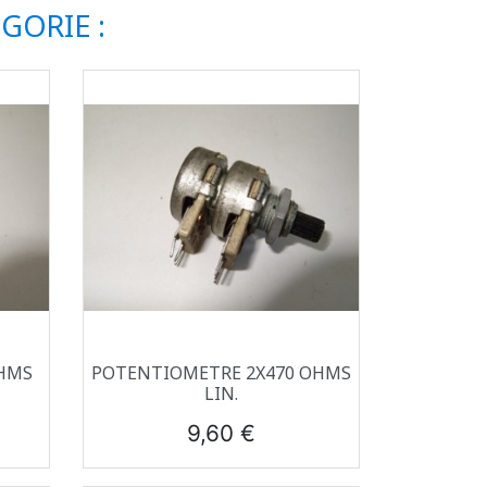
GORIE :
Aperçu rapide

HMS
POTENTIOMETRE 2X470 OHMS
LIN.
Prix
9,60 €