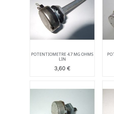
Aperçu rapide

POTENTIOMETRE 4.7 MG OHMS
PO
LIN
Prix
3,60 €