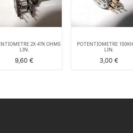
Aperçu rapide
Aperçu rapide


NTIOMETRE 2X 47K OHMS
POTENTIOMETRE 100K
LIN.
LIN.
Prix
Prix
9,60 €
3,00 €