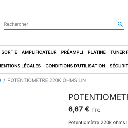

 SORTIE
AMPLIFICATEUR
PRÉAMPLI
PLATINE
TUNER 
ENTIONS LÉGALES
CONDITIONS D'UTILISATION
SÉCURI
 SORTIE
SATEUR
PLATINES VINYLES
CONDENSATEUR
TRANSFO DE SORTIE
MAGNÉTOPHONE
CONDENSATEUR
TRANSFO LINE
TUNER
CONDENSATEU
CAPO
)
POTENTIOMETRE 220K OHMS LIN
5.08
STYROFLEX
POUR GUITARE
DE DÉMARAGE
MÉLODIUM
NON POLARISÉ
TRAN
POTENTIOMETR
6,67 €
TTC
Potentiomètre 220k ohms