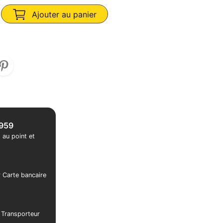
Ajouter au panier
1959
 au point et
r Carte bancaire
r Transporteur