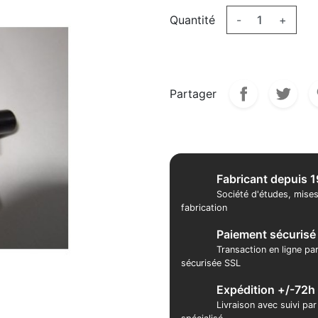
Quantité
-
+
Partager
Fabricant depuis 
Société d'études, mises
fabrication
Paiement sécurisé
Transaction en ligne pa
sécurisée SSL
Expédition +/-72h
Livraison avec suivi pa