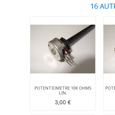
16 AUT
Aperçu rapide

POTENTIOMETRE 10K OHMS
POT
LIN.
Prix
3,00 €