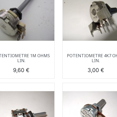
Aperçu rapide
Aperçu rapide


TENTIOMETRE 1M OHMS
POTENTIOMETRE 4K7 O
LIN.
LIN.
Prix
Prix
9,60 €
3,00 €