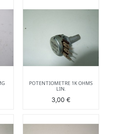
Aperçu rapide

MG
POTENTIOMETRE 1K OHMS
LIN.
Prix
3,00 €