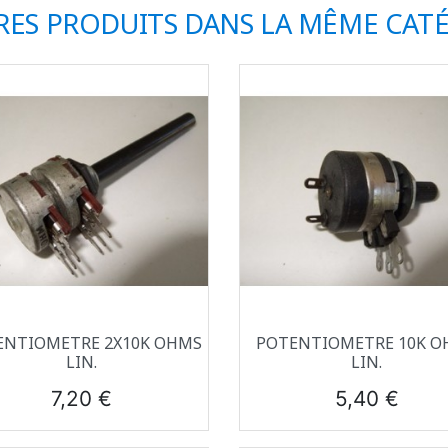
RES PRODUITS DANS LA MÊME CATÉ
Aperçu rapide
Aperçu rapide


ENTIOMETRE 2X10K OHMS
POTENTIOMETRE 10K O
LIN.
LIN.
Prix
Prix
7,20 €
5,40 €