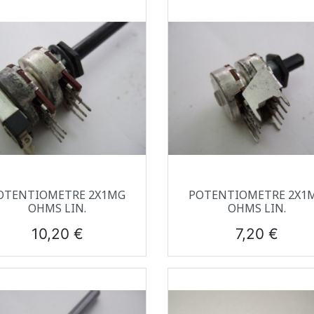
Aperçu rapide
Aperçu rapide


OTENTIOMETRE 2X1MG
POTENTIOMETRE 2X1
OHMS LIN.
OHMS LIN.
Prix
Prix
10,20 €
7,20 €