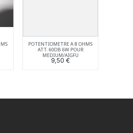
Aperçu rapide

HMS
POTENTIOMETRE A 8 OHMS
ATT. 60DB 6W POUR
MEDIUM/AIGFU
Prix
9,50 €