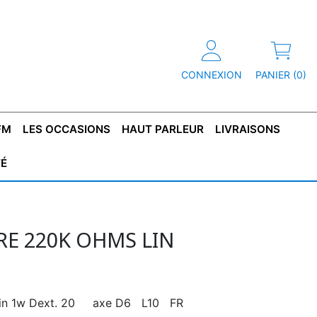
CONNEXION
PANIER (0)
FM
LES OCCASIONS
HAUT PARLEUR
LIVRAISONS
TÉ
R
T DE
CONDENSATEUR
CAPOT
CONDENSATEUR
TÔLE POUR
CONDENSATEUR
CO
SFORMATEUR
TYPE X2
TRANSFORMATEUR
POLARISÉ
TRANSFORMATEUR
POLARISÉ
TAN
HAUTE TENSION
BASSE TENSION
E 220K OHMS LIN
 lin 1w Dext. 20 axe D6 L10 FR