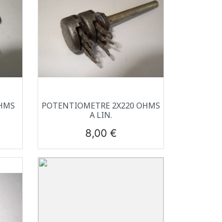
Aperçu rapide

HMS
POTENTIOMETRE 2X220 OHMS
A LIN.
Prix
8,00 €