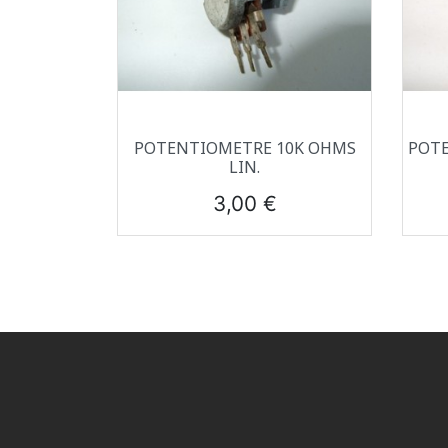
Aperçu rapide

POTENTIOMETRE 10K OHMS
POTE
LIN.
Prix
3,00 €