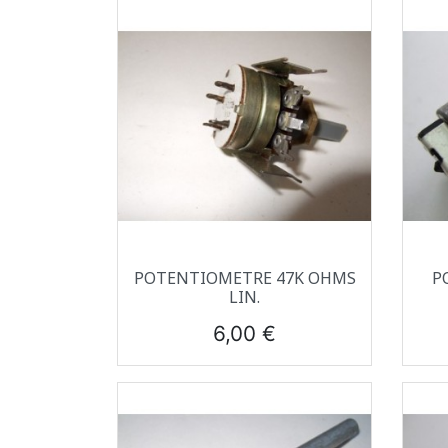
Aperçu rapide

POTENTIOMETRE 47K OHMS
P
LIN.
Prix
6,00 €