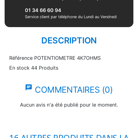
01 34 66 60 94
Service client par téléphone du Lundi au Vendredi
DESCRIPTION
Référence
POTENTIOMETRE 4K7OHMS
En stock
44 Produits
chat
COMMENTAIRES (0)
Aucun avis n'a été publié pour le moment.
16 AUTRES PRODUITS DANS LA