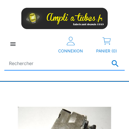

CONNEXION
PANIER (0)
