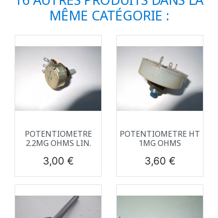
MÊME CATÉGORIE :
POTENTIOMETRE
POTENTIOMETRE HT
2.2MG OHMS LIN.
1MG OHMS
Prix
Prix
3,00 €
3,60 €