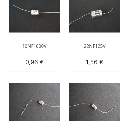
10NF1000V
22NF125V
Prix
Prix
0,96 €
1,56 €