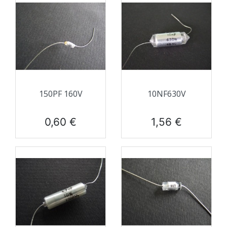
150PF 160V
10NF630V
Prix
Prix
0,60 €
1,56 €