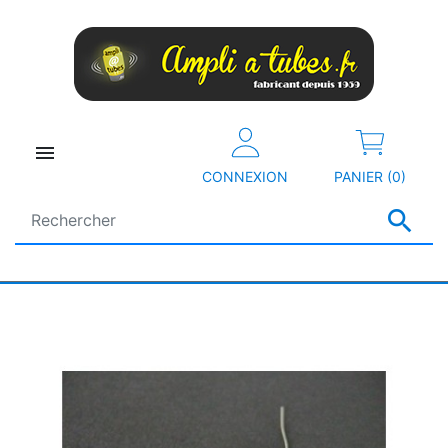

CONNEXION
PANIER (0)
