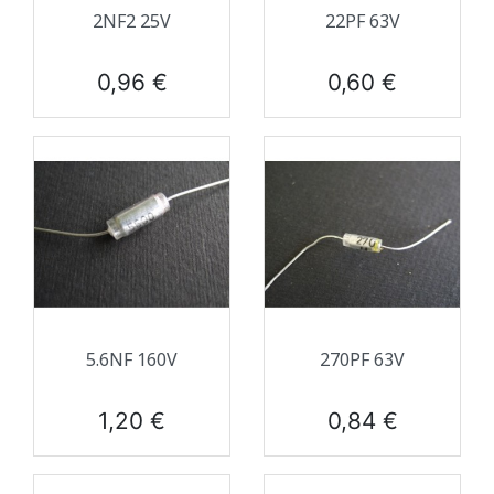
2NF2 25V
22PF 63V
Prix
Prix
0,96 €
0,60 €
5.6NF 160V
270PF 63V
Prix
Prix
1,20 €
0,84 €