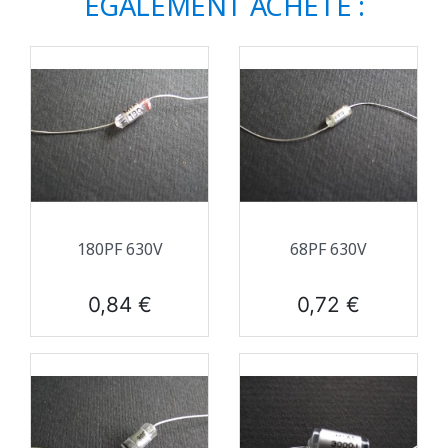
ÉGALEMENT ACHETÉ :
180PF 630V
68PF 630V
Prix
Prix
0,84 €
0,72 €