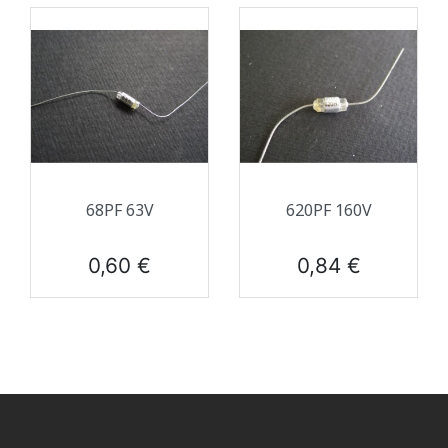
68PF 63V
620PF 160V
Prix
Prix
0,60 €
0,84 €