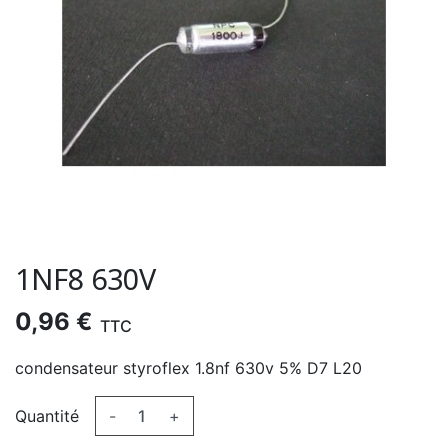
1NF8 630V
0,96 €
TTC
condensateur styroflex 1.8nf 630v 5% D7 L20
Quantité
-
+