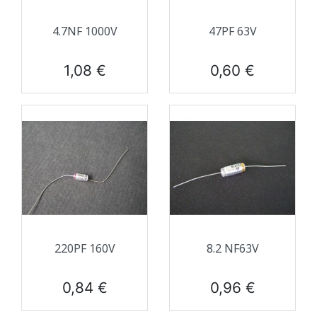
4.7NF 1000V
47PF 63V
Prix
Prix
1,08 €
0,60 €
220PF 160V
8.2 NF63V
Prix
Prix
0,84 €
0,96 €