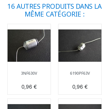
16 AUTRES PRODUITS DANS LA
MÊME CATÉGORIE :
3NF630V
6190PF63V
Prix
Prix
0,96 €
0,96 €