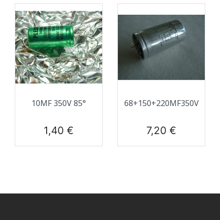
10ΜF 350V 85°
68+150+220ΜF350V
Prix
Prix
1,40 €
7,20 €