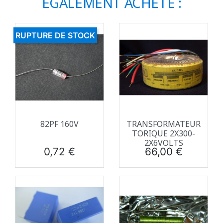
ÉGALEMENT ACHETÉ :
RUPTURE DE STOCK
82PF 160V
TRANSFORMATEUR
TORIQUE 2X300-
2X6VOLTS
Prix
Prix
0,72 €
66,00 €