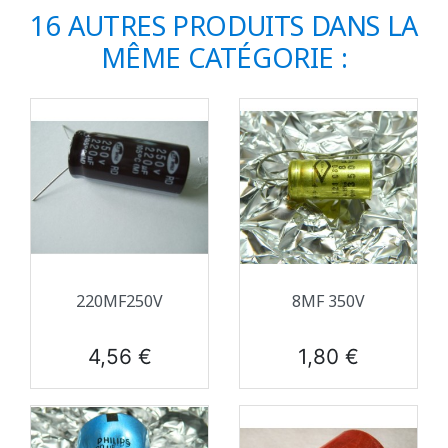
16 AUTRES PRODUITS DANS LA
MÊME CATÉGORIE :
220ΜF250V
8ΜF 350V
Prix
Prix
4,56 €
1,80 €