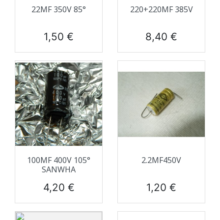
22ΜF 350V 85°
220+220ΜF 385V
Prix
Prix
1,50 €
8,40 €
100ΜF 400V 105°
2.2ΜF450V
SANWHA
Prix
Prix
4,20 €
1,20 €