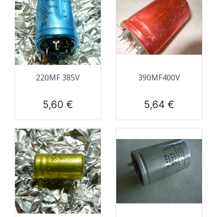
220ΜF 385V
390ΜF400V
Prix
Prix
5,60 €
5,64 €