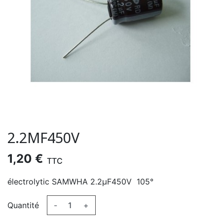
2.2ΜF450V
1,20 €
TTC
électrolytic SAMWHA 2.2µF450V 105°
Quantité
-
+