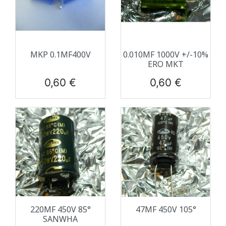
MKP 0.1ΜF400V
0.010ΜF 1000V +/-10%
ERO MKT
Prix
Prix
0,60 €
0,60 €
220ΜF 450V 85°
47ΜF 450V 105°
SANWHA