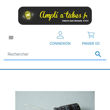

CONNEXION
PANIER (0)
