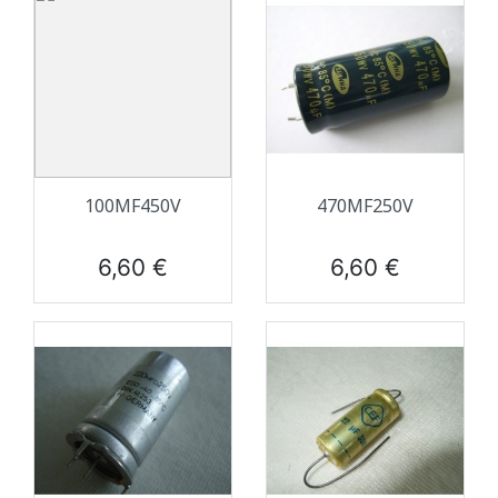
100ΜF450V
470ΜF250V
Prix
Prix
6,60 €
6,60 €