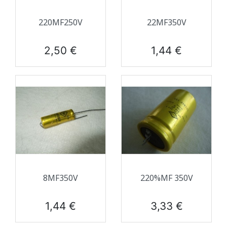
220ΜF250V
22ΜF350V
Prix
Prix
2,50 €
1,44 €
8ΜF350V
220%ΜF 350V
Prix
Prix
1,44 €
3,33 €