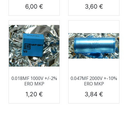
Prix
Prix
6,00 €
3,60 €
0.018ΜF 1000V +/-2%
0.047ΜF 2000V +-10%
ERO MKP
ERO MKP
Prix
Prix
1,20 €
3,84 €