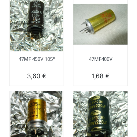
47ΜF 450V 105°
47ΜF400V
Prix
Prix
3,60 €
1,68 €