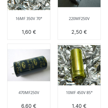
16ΜF 350V 70°
220ΜF250V
Prix
Prix
1,60 €
2,50 €
470ΜF250V
10ΜF 450V 85°
Prix
Prix
6,60 €
1,40 €